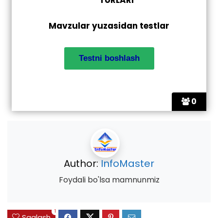
Mavzular yuzasidan testlar
0
Author:
InfoMaster
Foydali bo'lsa mamnunmiz
1
Saqlash