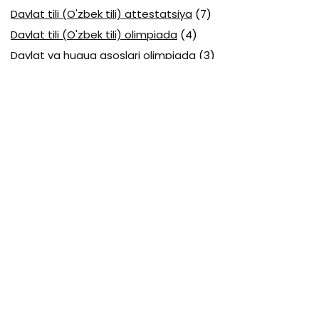
Davlat tili (O'zbek tili) attestatsiya
(7)
Davlat tili (O'zbek tili) olimpiada
(4)
Davlat va huquq asoslari olimpiada
(3)
Diagnostika testlari
(15)
EGE testlari
(10)
Fansuz tili abituriyent
(1)
Fizika abituriyent
(3)
Fizika attestatsiya
(15)
Fizika choraklik
(16)
Fizika olimpiada
(24)
Fransuz tili attestatsiya
(6)
Geografiya attestatsiya
(16)
Geografiya choraklik
(17)
Geografiya olimpiada
(17)
Html
(1)