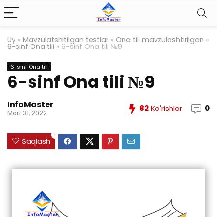
Uy
»
Mavzulatshitilgan testlar
»
Ona tili mavzulashtirilgan
»
6-sinf Ona tili
»
6-sinf Ona tili №9
6-sinf Ona tili
6-sinf Ona tili №9
InfoMaster
82
Ko'rishlar
0
Mart 31, 2022
1
Saqlash