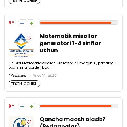
TESTNI OCHISH
9
Matematik misollar
generatori 1-4 sinflar
uchun
1-4 Sinf Matematik Misollar Generatori * { margin: 0; padding: 0;
box-sizing: border-box; ...
InfoMaster
Fevral 14, 2026
TESTNI OCHISH
9
Qancha maosh olasiz?
(Pedagoglar)