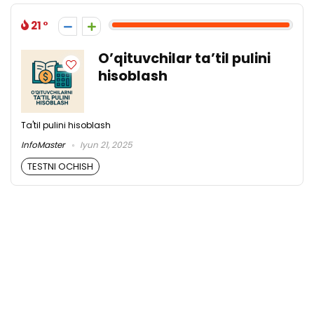
21
O’qituvchilar ta’til pulini
hisoblash
Ta'til pulini hisoblash
InfoMaster
Iyun 21, 2025
TESTNI OCHISH