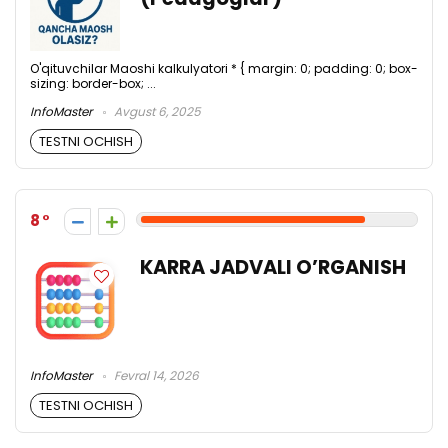
O'qituvchilar Maoshi kalkulyatori * { margin: 0; padding: 0; box-
sizing: border-box; ...
InfoMaster
Avgust 6, 2025
TESTNI OCHISH
8
KARRA JADVALI O’RGANISH
InfoMaster
Fevral 14, 2026
TESTNI OCHISH