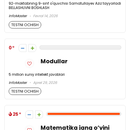
92-maktabning 9-sinf o'quvchisi Samatullayev Aziz tayyorladi
BELLASHUVNI BOSHLASH
InfoMaster
Fevral 14, 2026
TESTNI OCHISH
0
Modullar
5 million suniy intellekt javoblari
InfoMaster
Aprel 29, 2026
TESTNI OCHISH
25
Matematika jang o’yini