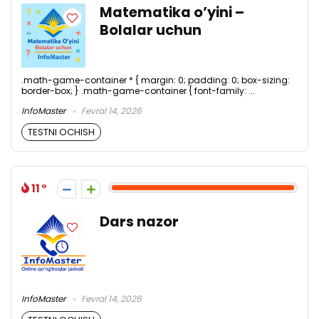
Matematika o’yini –
Bolalar uchun
.math-game-container * { margin: 0; padding: 0; box-sizing:
border-box; } .math-game-container { font-family: ...
InfoMaster
Fevral 14, 2026
TESTNI OCHISH
11
Dars nazor
InfoMaster
Fevral 14, 2026