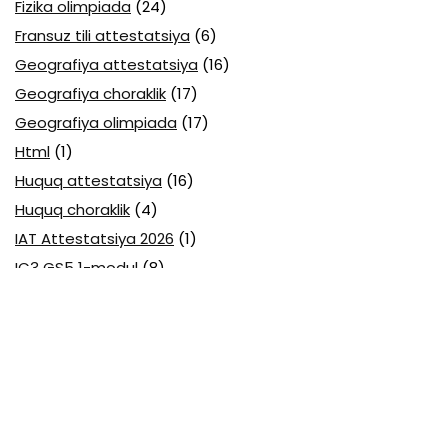
Fizika olimpiada
(24)
Fransuz tili attestatsiya
(6)
Geografiya attestatsiya
(16)
Geografiya choraklik
(17)
Geografiya olimpiada
(17)
Html
(1)
Huquq attestatsiya
(16)
Huquq choraklik
(4)
IAT Attestatsiya 2026
(1)
IC3 GS5 1-modul
(8)
IC3 GS6
(1)
Informatika
(1)
Informatika attesttatsiya
(19)
Informatika Cambridge
(2)
Informatika choraklik
(67)
Informatika o'qituvchilar olimpiadasi
(2)