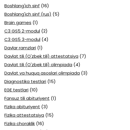
Boshlang'ich sinf
(16)
Boshlang'ich sinf (rus)
(5)
Brain games
(1)
C3 GS5 2-modul
(2)
C3 GS5 3-modul
(4)
Davlar ramzlari
(1)
Davlat tili (O'zbek tili) attestatsiya
(7)
Davlat tili (O'zbek tili) olimpiada
(4)
Davlat va huquq asoslari olimpiada
(3)
Diagnostika testlari
(15)
EGE testlari
(10)
Fansuz tili abituriyent
(1)
Fizika abituriyent
(3)
Fizika attestatsiya
(15)
Fizika choraklik
(16)