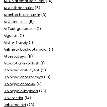
AHA Matematika 6-sinf
(14)
AI kunlik dasturlar
(5)
AI online bellashuvlar
(3)
AI Online test
(5)
AI Test generatori
(1)
Algoritm
(1)
Alisher Navoiy
(1)
Arifmetik boshqotirmalar
(1)
Attestatsiya
(11)
Axborotlarni kodlash
(1)
Biologiya abituriyent
(3)
Biologiya attestatsiya
(13)
Biologiya choraklik
(6)
Biologiya olimpiada
(28)
Blok testlar
(14)
Boblarga oid
(23)