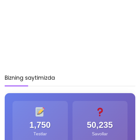
Bizning saytimizda
1,750
50,235
Testlar
Savollar