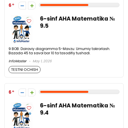
6
6-sinf AHA Matematika №
9.5
9 BOB. Doiraviy diagramma 5-Mavzu: Umumiy takrorlash.
Bazada 45 ta savol bor 10 ta tasodifiy tushadi.
InfoMaster
May 1, 2026
TESTNI OCHISH
6
6-sinf AHA Matematika №
9.4