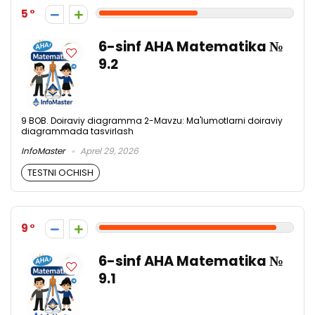
5
6-sinf AHA Matematika №
9.2
9 BOB. Doiraviy diagramma 2-Mavzu: Ma'lumotlarni doiraviy
diagrammada tasvirlash
InfoMaster
Aprel 29, 2026
TESTNI OCHISH
9
6-sinf AHA Matematika №
9.1