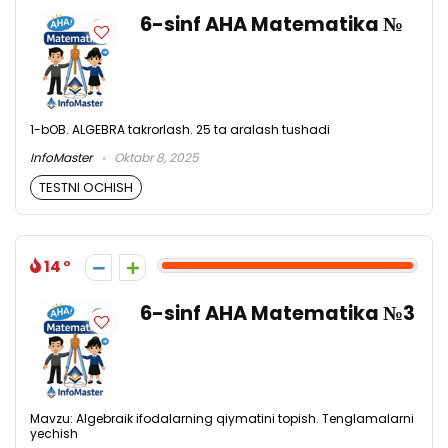
6-sinf AHA Matematika №
1-bOB. ALGEBRA takrorlash. 25 ta aralash tushadi
InfoMaster
Oktabr 8, 2025
TESTNI OCHISH
14
6-sinf AHA Matematika №3
Mavzu: Algebraik ifodalarning qiymatini topish. Tenglamalarni
yechish