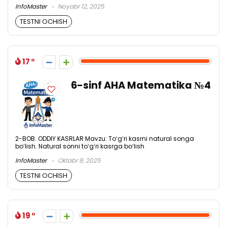
InfoMaster
Noyabr 12, 2025
TESTNI OCHISH
17
6-sinf AHA Matematika №4
2-BOB. ODDIY KASRLAR Mavzu: Toʻgʻri kasrni natural songa
boʻlish. Natural sonni toʻgʻri kasrga boʻlish
InfoMaster
Oktabr 8, 2025
TESTNI OCHISH
19