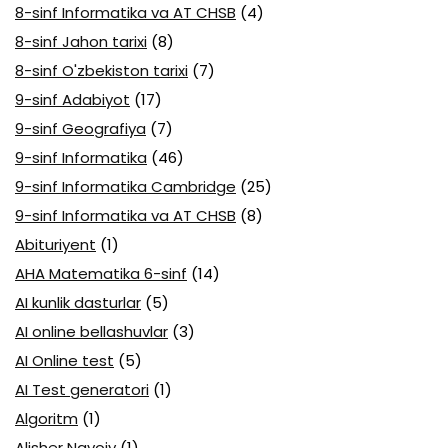
8-sinf Informatika va AT CHSB
(4)
8-sinf Jahon tarixi
(8)
8-sinf O'zbekiston tarixi
(7)
9-sinf Adabiyot
(17)
9-sinf Geografiya
(7)
9-sinf Informatika
(46)
9-sinf Informatika Cambridge
(25)
9-sinf Informatika va AT CHSB
(8)
Abituriyent
(1)
AHA Matematika 6-sinf
(14)
AI kunlik dasturlar
(5)
AI online bellashuvlar
(3)
AI Online test
(5)
AI Test generatori
(1)
Algoritm
(1)
Alisher Navoiy
(1)