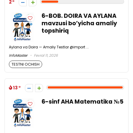
2
6-BOB. DOIRA VA AYLANA
mavzusi bo’yicha amaliy
topshiriq
Aylana va Doira — Amaliy Testlar @import ...
InfoMaster
Fevral 11, 2026
TESTNI OCHISH
13
6-sinf AHA Matematika №5