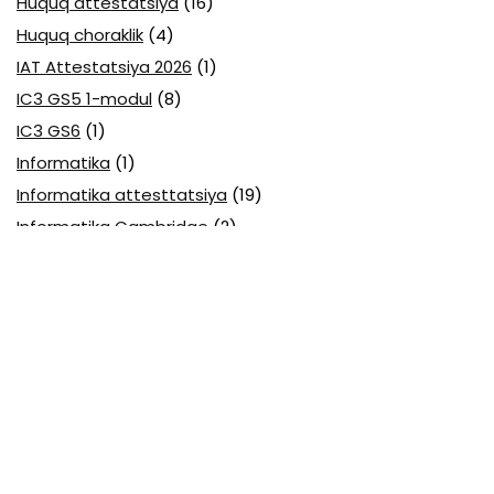
Huquq attestatsiya
(16)
Huquq choraklik
(4)
IAT Attestatsiya 2026
(1)
IC3 GS5 1-modul
(8)
IC3 GS6
(1)
Informatika
(1)
Informatika attesttatsiya
(19)
Informatika Cambridge
(2)
Informatika choraklik
(67)
Informatika o'qituvchilar olimpiadasi
(2)
Informatika olimpiada
(19)
Informatika va axborot texnologiyalari
(1)
Ingliz tili abituriyent
(4)
Ingliz tili attestatsiya
(12)
Ingliz tili boshlovchilar uchun
(2)
Ingliz tili choraklik
(6)