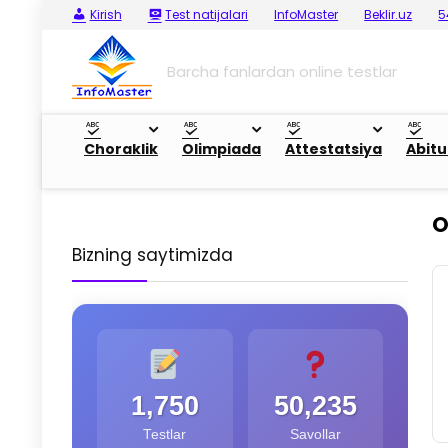
Kirish
Test natijalari
InfoMaster
Beklir.uz
5
Barcha fanlardan online testlar
Choraklik
Olimpiada
Attestatsiya
Abitu
O
Bizning saytimizda
1,750
50,235
Testlar
Savollar