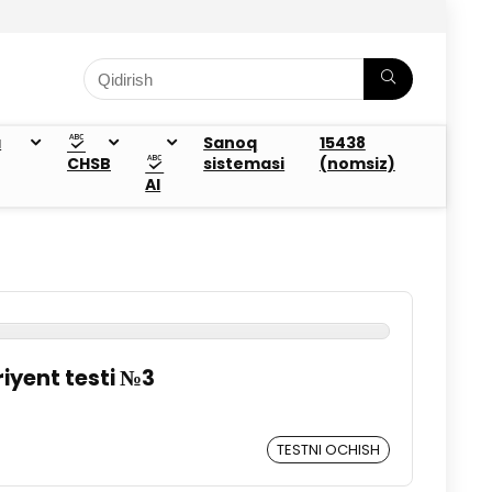
a
Sanoq
15438
CHSB
sistemasi
(nomsiz)
AI
riyent testi №3
TESTNI OCHISH