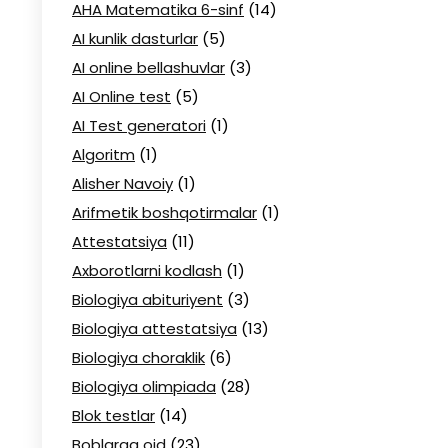
AHA Matematika 6-sinf
(14)
AI kunlik dasturlar
(5)
AI online bellashuvlar
(3)
AI Online test
(5)
AI Test generatori
(1)
Algoritm
(1)
Alisher Navoiy
(1)
Arifmetik boshqotirmalar
(1)
Attestatsiya
(11)
Axborotlarni kodlash
(1)
Biologiya abituriyent
(3)
Biologiya attestatsiya
(13)
Biologiya choraklik
(6)
Biologiya olimpiada
(28)
Blok testlar
(14)
Boblarga oid
(23)