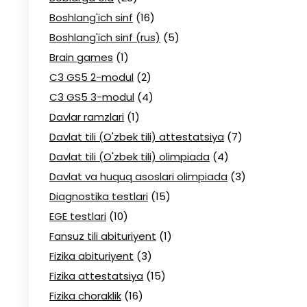
Boshlang'ich sinf
(16)
Boshlang'ich sinf (rus)
(5)
Brain games
(1)
C3 GS5 2-modul
(2)
C3 GS5 3-modul
(4)
Davlar ramzlari
(1)
Davlat tili (O'zbek tili) attestatsiya
(7)
Davlat tili (O'zbek tili) olimpiada
(4)
Davlat va huquq asoslari olimpiada
(3)
Diagnostika testlari
(15)
EGE testlari
(10)
Fansuz tili abituriyent
(1)
Fizika abituriyent
(3)
Fizika attestatsiya
(15)
Fizika choraklik
(16)