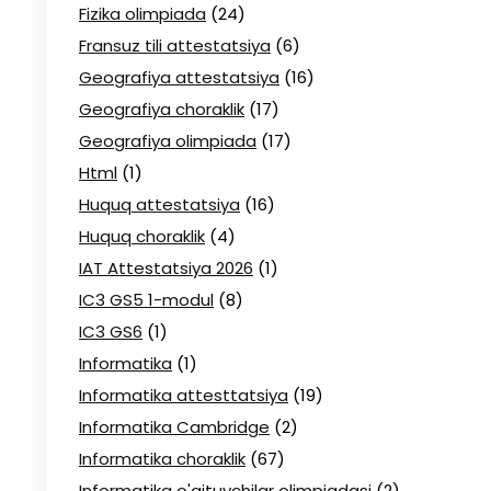
Fizika olimpiada
(24)
Fransuz tili attestatsiya
(6)
Geografiya attestatsiya
(16)
Geografiya choraklik
(17)
Geografiya olimpiada
(17)
Html
(1)
Huquq attestatsiya
(16)
Huquq choraklik
(4)
IAT Attestatsiya 2026
(1)
IC3 GS5 1-modul
(8)
IC3 GS6
(1)
Informatika
(1)
Informatika attesttatsiya
(19)
Informatika Cambridge
(2)
Informatika choraklik
(67)
Informatika o'qituvchilar olimpiadasi
(2)