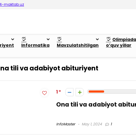
4-maktab.uz
Olimpiad
riyent
Informatika
Mavzulatshitilgan
o’quv yillar
na tili va adabiyot abituriyent
1
Ona tili va adabiyot abitu
InfoMaster
May 1, 2024
1