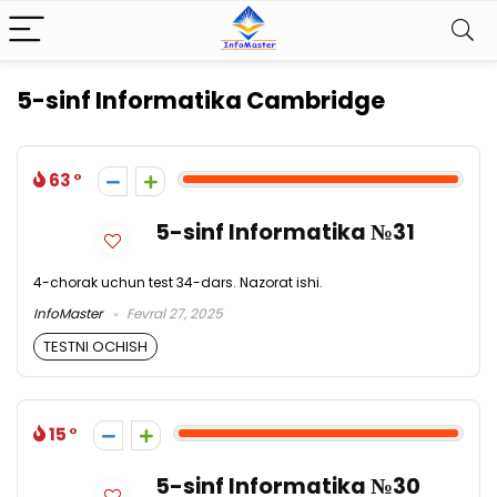
5-sinf Informatika Cambridge
63
5-sinf Informatika №31
4-chorak uchun test 34-dars. Nazorat ishi.
InfoMaster
Fevral 27, 2025
TESTNI OCHISH
15
5-sinf Informatika №30