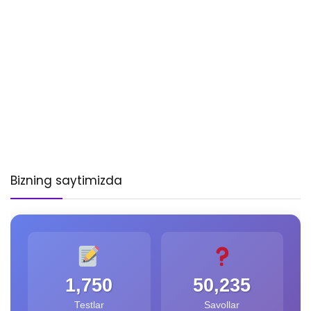
Bizning saytimizda
1,750
50,235
Testlar
Savollar