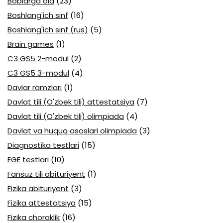
Boblarga oid
(23)
Boshlang'ich sinf
(16)
Boshlang'ich sinf (rus)
(5)
Brain games
(1)
C3 GS5 2-modul
(2)
C3 GS5 3-modul
(4)
Davlar ramzlari
(1)
Davlat tili (O'zbek tili) attestatsiya
(7)
Davlat tili (O'zbek tili) olimpiada
(4)
Davlat va huquq asoslari olimpiada
(3)
Diagnostika testlari
(15)
EGE testlari
(10)
Fansuz tili abituriyent
(1)
Fizika abituriyent
(3)
Fizika attestatsiya
(15)
Fizika choraklik
(16)