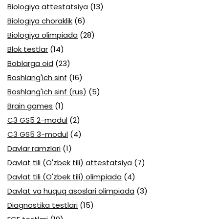
Biologiya attestatsiya
(13)
Biologiya choraklik
(6)
Biologiya olimpiada
(28)
Blok testlar
(14)
Boblarga oid
(23)
Boshlang'ich sinf
(16)
Boshlang'ich sinf (rus)
(5)
Brain games
(1)
C3 GS5 2-modul
(2)
C3 GS5 3-modul
(4)
Davlar ramzlari
(1)
Davlat tili (O'zbek tili) attestatsiya
(7)
Davlat tili (O'zbek tili) olimpiada
(4)
Davlat va huquq asoslari olimpiada
(3)
Diagnostika testlari
(15)