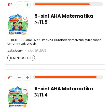
8
5-sinf AHA Matematika
№11.5
11-BOB. BURCHAKLAR 5-mavzu: Burchaklar mavzusi yuzasidan
umumiy takrorlash
InfoMaster
May 15, 2026
TESTNI OCHISH
9
5-sinf AHA Matematika
№11.4