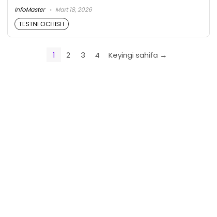
InfoMaster
Mart 18, 2026
TESTNI OCHISH
1
2
3
4
Keyingi sahifa →