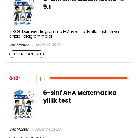
9.1
9 BOB. Doiraviy diagramma l-Mavzu: Jadvallar, ustunli va
chiziqli diagrammalar
InfoMaster
Aprel 29, 2026
TESTNI OCHISH
13
6-sinf AHA Matematika
yillik test
InfoMaster
Aprel 24, 2026