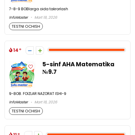
7-8-9 BOBlarga oida takrorlash
InfoMaster
Mart 18, 2026
TESTNI OCHISH
14
5-sinf AHA Matematika
№9.7
9-BOB. FOIZLAR NAZORAT ISHI-9
InfoMaster
Mart 18, 2026
TESTNI OCHISH
11