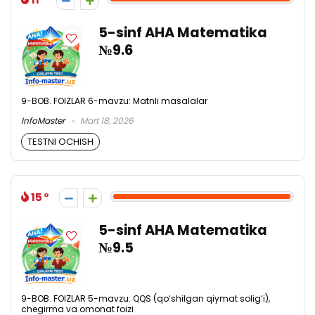
5-sinf AHA Matematika
№9.6
9-BOB. FOIZLAR 6-mavzu: Matnli masalalar
InfoMaster
Mart 18, 2026
TESTNI OCHISH
15
5-sinf AHA Matematika
№9.5
9-BOB. FOIZLAR 5-mavzu: QQS (qo‘shilgan qiymat solig‘i),
chegirma va omonat foizi