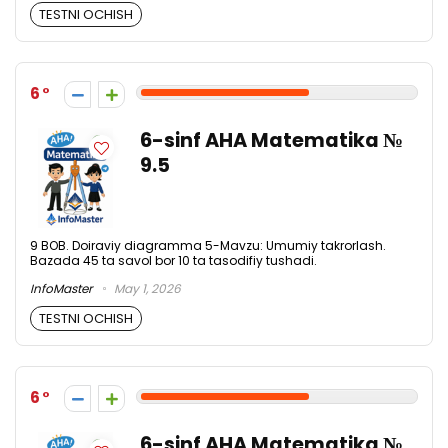
TESTNI OCHISH
6
6-sinf AHA Matematika №
9.5
9 BOB. Doiraviy diagramma 5-Mavzu: Umumiy takrorlash.
Bazada 45 ta savol bor 10 ta tasodifiy tushadi.
InfoMaster
May 1, 2026
TESTNI OCHISH
6
6-sinf AHA Matematika №