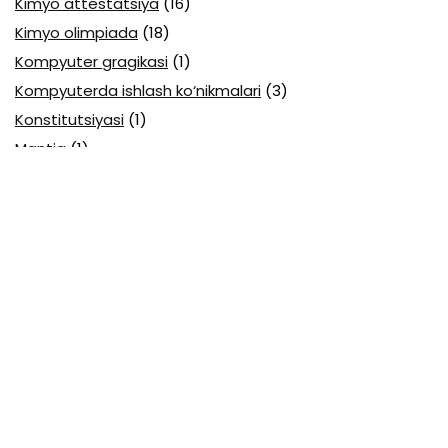
Kimyo attestatsiya
(16)
Kimyo olimpiada
(18)
Kompyuter gragikasi
(1)
Kompyuterda ishlash ko‘nikmalari
(3)
Konstitutsiyasi
(1)
Mantiq
(1)
Mantiqiy elementlar
(1)
Matematika abituriyent
(3)
Matematika Al-Xorazmiy
(4)
Matematika attestatsiya
(16)
Matematika choraklik
(32)
Matematika GMAT
(2)
Matematika majburiy blok
(32)
Matematika mavzulashtirilgan
(14)
Matematika olimpiada
(36)
Matematika onlayn olimpiada
(3)