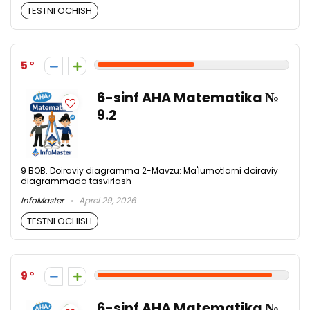
TESTNI OCHISH
5
6-sinf AHA Matematika №
9.2
9 BOB. Doiraviy diagramma 2-Mavzu: Ma'lumotlarni doiraviy
diagrammada tasvirlash
InfoMaster
Aprel 29, 2026
TESTNI OCHISH
9
6-sinf AHA Matematika №