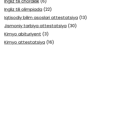
Ingliz tili choraklik
(6)
Ingliz tili olimpiada
(22)
Iqtisodiy bilim asoslari attestatsiya
(13)
Jismoniy tarbiya attestatsiya
(30)
Kimyo abituriyent
(3)
Kimyo attestatsiya
(16)
Kimyo olimpiada
(18)
Kompyuter gragikasi
(1)
Kompyuterda ishlash ko‘nikmalari
(3)
Konstitutsiyasi
(1)
Mantiq
(1)
Mantiqiy elementlar
(1)
Matematika abituriyent
(3)
Matematika Al-Xorazmiy
(4)
Matematika attestatsiya
(16)
Matematika choraklik
(32)