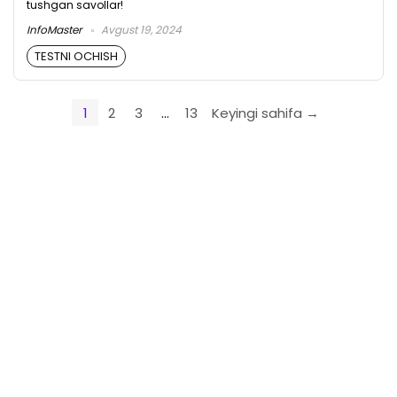
tushgan savollar!
InfoMaster
Avgust 19, 2024
TESTNI OCHISH
1
2
3
…
13
Keyingi sahifa →