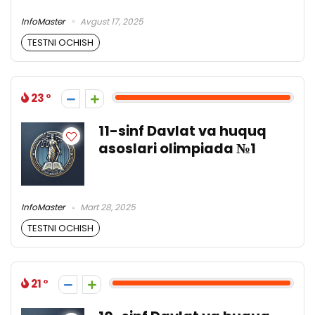
InfoMaster
Avgust 17, 2025
TESTNI OCHISH
23
11-sinf Davlat va huquq
asoslari olimpiada №1
InfoMaster
Mart 28, 2025
TESTNI OCHISH
21