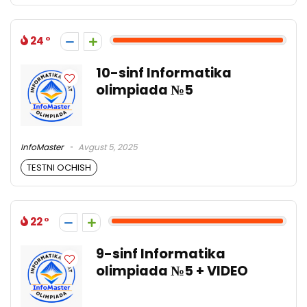
24
10-sinf Informatika
olimpiada №5
InfoMaster
Avgust 5, 2025
TESTNI OCHISH
22
9-sinf Informatika
olimpiada №5 + VIDEO