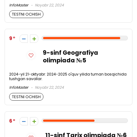
InfoMaster
Noyabr 22, 2024
TESTNI OCHISH
9
9-sinf Geografiya
olimpiada №5
2024-yil 21-oktyabr: 2024-2025 o'quv yilida tuman bosqichida
tushgan savollar.
InfoMaster
Noyabr 22, 2024
TESTNI OCHISH
6
11-sinf Tarix olimpiada №6