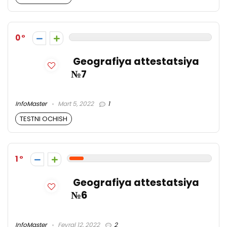
0
Geografiya attestatsiya
№7
InfoMaster
Mart 5, 2022
1
TESTNI OCHISH
1
Geografiya attestatsiya
№6
InfoMaster
Fevral 12, 2022
2