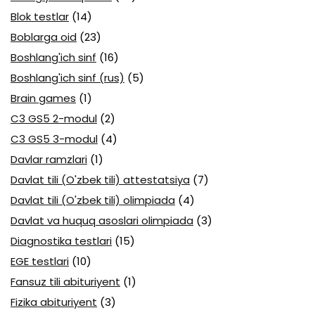
Blok testlar
(14)
Boblarga oid
(23)
Boshlang'ich sinf
(16)
Boshlang'ich sinf (rus)
(5)
Brain games
(1)
C3 GS5 2-modul
(2)
C3 GS5 3-modul
(4)
Davlar ramzlari
(1)
Davlat tili (O'zbek tili) attestatsiya
(7)
Davlat tili (O'zbek tili) olimpiada
(4)
Davlat va huquq asoslari olimpiada
(3)
Diagnostika testlari
(15)
EGE testlari
(10)
Fansuz tili abituriyent
(1)
Fizika abituriyent
(3)