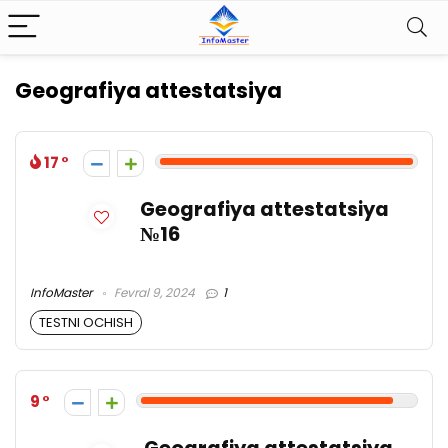
Geografiya attestatsiya
17
Geografiya attestatsiya
№16
InfoMaster
Fevral 9, 2024
1
TESTNI OCHISH
9