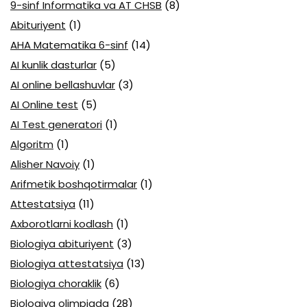
9-sinf Informatika va AT CHSB
(8)
Abituriyent
(1)
AHA Matematika 6-sinf
(14)
AI kunlik dasturlar
(5)
AI online bellashuvlar
(3)
AI Online test
(5)
AI Test generatori
(1)
Algoritm
(1)
Alisher Navoiy
(1)
Arifmetik boshqotirmalar
(1)
Attestatsiya
(11)
Axborotlarni kodlash
(1)
Biologiya abituriyent
(3)
Biologiya attestatsiya
(13)
Biologiya choraklik
(6)
Biologiya olimpiada
(28)