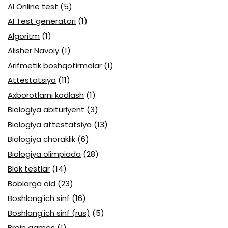
AI Online test
(5)
AI Test generatori
(1)
Algoritm
(1)
Alisher Navoiy
(1)
Arifmetik boshqotirmalar
(1)
Attestatsiya
(11)
Axborotlarni kodlash
(1)
Biologiya abituriyent
(3)
Biologiya attestatsiya
(13)
Biologiya choraklik
(6)
Biologiya olimpiada
(28)
Blok testlar
(14)
Boblarga oid
(23)
Boshlang'ich sinf
(16)
Boshlang'ich sinf (rus)
(5)
Brain games
(1)