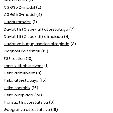
C3 GS5 2-modul
(2)
C3 GS5 3-modul
(4)
Davlar ramzlari
(1)
Davlat tili (O'zbek tili) attestatsiya
(7)
Davlat tili (O'zbek tili) olimpiada
(4)
Davlat va huquq asoslari olimpiada
(3)
Diagnostika testlari
(15)
EGE testlari
(10)
Fansuz tili abituriyent
(1)
Fizika abituriyent
(3)
Fizika attestatsiya
(15)
Fizika choraklik
(16)
Fizika olimpiada
(24)
Fransuz tili attestatsiya
(6)
Geografiya attestatsiya
(16)