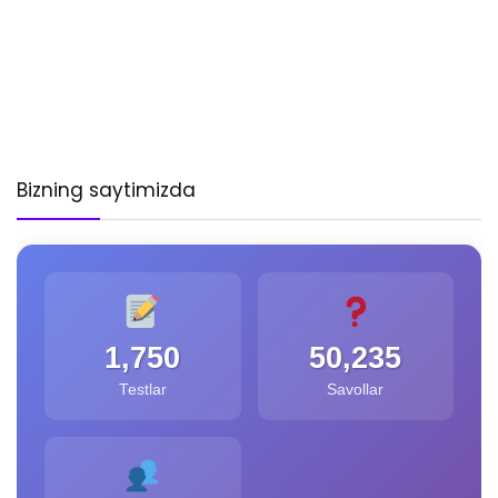
Bizning saytimizda
1,750
50,235
Testlar
Savollar