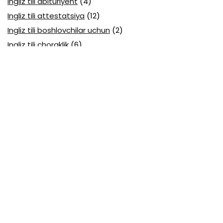
Ingliz tili abituriyent
(4)
Ingliz tili attestatsiya
(12)
Ingliz tili boshlovchilar uchun
(2)
Ingliz tili choraklik
(6)
Ingliz tili olimpiada
(22)
Iqtisodiy bilim asoslari attestatsiya
(13)
Jismoniy tarbiya attestatsiya
(30)
Kimyo abituriyent
(3)
Kimyo attestatsiya
(16)
Kimyo olimpiada
(18)
Kompyuter gragikasi
(1)
Kompyuterda ishlash ko‘nikmalari
(3)
Konstitutsiyasi
(1)
Mantiq
(1)
Mantiqiy elementlar
(1)
Matematika abituriyent
(3)