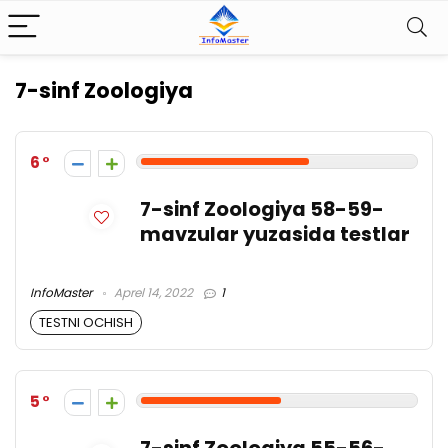
7-sinf Zoologiya
6
7-sinf Zoologiya 58-59-
mavzular yuzasida testlar
InfoMaster
Aprel 14, 2022
1
TESTNI OCHISH
5