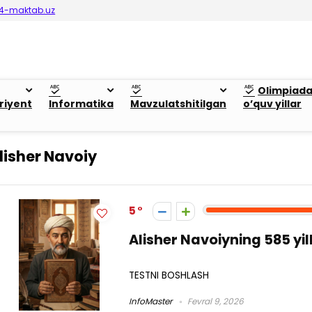
4-maktab.uz
Olimpiad
riyent
Informatika
Mavzulatshitilgan
o’quv yillar
lisher Navoiy
5
Alisher Navoiyning 585 yill
TESTNI BOSHLASH
InfoMaster
Fevral 9, 2026