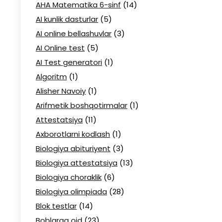
AHA Matematika 6-sinf
(14)
AI kunlik dasturlar
(5)
AI online bellashuvlar
(3)
AI Online test
(5)
AI Test generatori
(1)
Algoritm
(1)
Alisher Navoiy
(1)
Arifmetik boshqotirmalar
(1)
Attestatsiya
(11)
Axborotlarni kodlash
(1)
Biologiya abituriyent
(3)
Biologiya attestatsiya
(13)
Biologiya choraklik
(6)
Biologiya olimpiada
(28)
Blok testlar
(14)
Boblarga oid
(23)