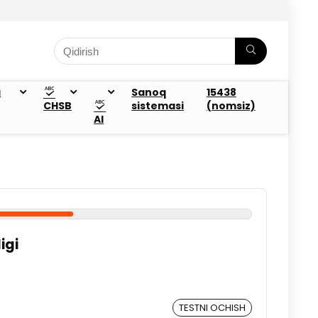
a
Sanoq
15438
CHSB
sistemasi
(nomsiz)
AI
igi
TESTNI OCHISH