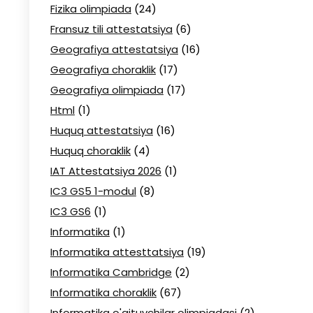
Fizika olimpiada
(24)
Fransuz tili attestatsiya
(6)
Geografiya attestatsiya
(16)
Geografiya choraklik
(17)
Geografiya olimpiada
(17)
Html
(1)
Huquq attestatsiya
(16)
Huquq choraklik
(4)
IAT Attestatsiya 2026
(1)
IC3 GS5 1-modul
(8)
IC3 GS6
(1)
Informatika
(1)
Informatika attesttatsiya
(19)
Informatika Cambridge
(2)
Informatika choraklik
(67)
Informatika o'qituvchilar olimpiadasi
(2)