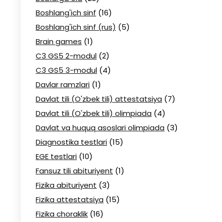
Boshlang'ich sinf
(16)
Boshlang'ich sinf (rus)
(5)
Brain games
(1)
C3 GS5 2-modul
(2)
C3 GS5 3-modul
(4)
Davlar ramzlari
(1)
Davlat tili (O'zbek tili) attestatsiya
(7)
Davlat tili (O'zbek tili) olimpiada
(4)
Davlat va huquq asoslari olimpiada
(3)
Diagnostika testlari
(15)
EGE testlari
(10)
Fansuz tili abituriyent
(1)
Fizika abituriyent
(3)
Fizika attestatsiya
(15)
Fizika choraklik
(16)