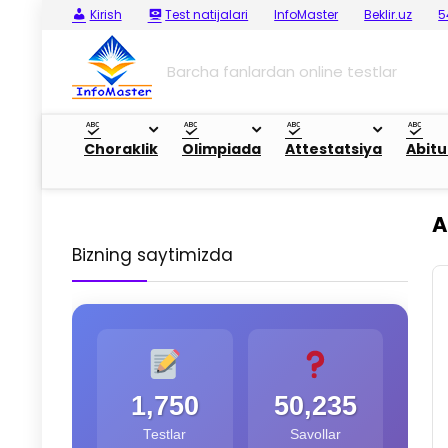
Kirish
Test natijalari
InfoMaster
Beklir.uz
5
Barcha fanlardan online testlar
Choraklik
Olimpiada
Attestatsiya
Abitu
A
Bizning saytimizda
1,750
50,235
Testlar
Savollar