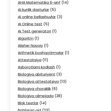
AHA Matematika 6-sinf
(14)
AI kunlik dasturlar
(5)
AI online bellashuvlar
(3)
AI Online test
(5)
AI Test generatori
(1)
Algoritm
(1)
Alisher Navoiy
(1)
Arifmetik boshqotirmalar
(1)
Attestatsiya
(11)
Axborotlarni kodlash
(1)
Biologiya abituriyent
(3)
Biologiya attestatsiya
(13)
Biologiya choraklik
(6)
Biologiya olimpiada
(28)
Blok testlar
(14)
Boblarga oid
(23)