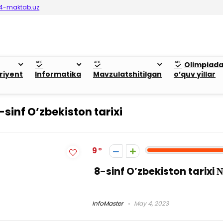
4-maktab.uz
Olimpiad
riyent
Informatika
Mavzulatshitilgan
o’quv yillar
-sinf O’zbekiston tarixi
9
8-sinf O’zbekiston tarixi 
InfoMaster
May 4, 2023