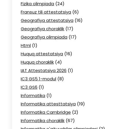
Fizika olimpiada
(24)
Fransuz tili attestatsiya
(6)
Geografiya attestatsiya
(16)
Geografiya choraklik
(17)
Geografiya olimpiada
(17)
Html
(1)
Huquq attestatsiya
(16)
Huquq choraklik
(4)
IAT Attestatsiya 2026
(1)
IC3 GS5 1-modul
(8)
IC3 GS6
(1)
Informatika
(1)
Informatika attesttatsiya
(19)
Informatika Cambridge
(2)
Informatika choraklik
(67)
Informatika o'qituvchilar olimpiadasi
(2)