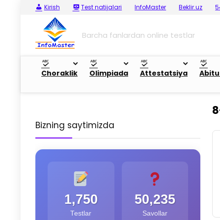
Kirish
Test natijalari
InfoMaster
Beklir.uz
5
Barcha fanlardan online testlar
Choraklik
Olimpiada
Attestatsiya
Abitu
8
Bizning saytimizda
1,750
50,235
Testlar
Savollar