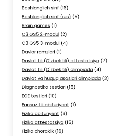
Boshlang'ich sinf
(16)
Boshlang'ich sinf (rus)
(5)
Brain games
(1)
C3 GS5 2-modul
(2)
C3 GS5 3-modul
(4)
Davlar ramzlari
(1)
Davlat tili (O'zbek tili) attestatsiya
(7)
Davlat tili (O'zbek tili) olimpiada
(4)
Davlat va huquq asoslari olimpiada
(3)
Diagnostika testlari
(15)
EGE testlari
(10)
Fansuz tili abituriyent
(1)
Fizika abituriyent
(3)
Fizika attestatsiya
(15)
Fizika choraklik
(16)