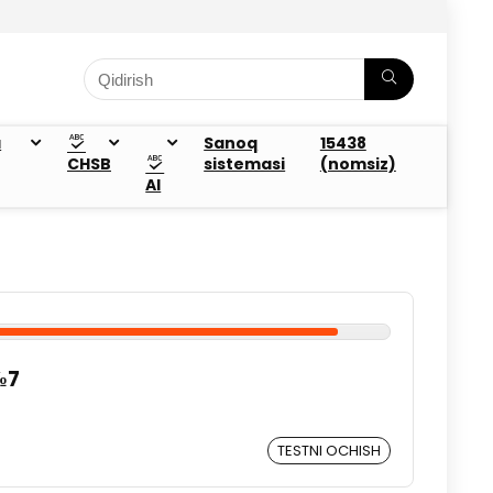
a
Sanoq
15438
CHSB
sistemasi
(nomsiz)
AI
№7
TESTNI OCHISH