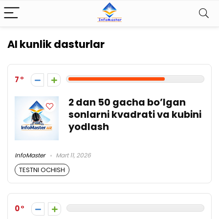
AI kunlik dasturlar
7
2 dan 50 gacha bo’lgan
sonlarni kvadrati va kubini
yodlash
InfoMaster
Mart 11, 2026
TESTNI OCHISH
0