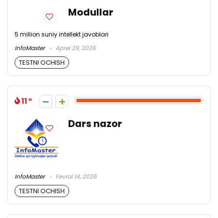
Modullar
5 million suniy intellekt javoblari
InfoMaster
Aprel 29, 2026
TESTNI OCHISH
11
Dars nazor
InfoMaster
Fevral 14, 2026
TESTNI OCHISH