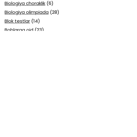
Biologiya choraklik
(6)
Biologiya olimpiada
(28)
Blok testlar
(14)
Boblarga oid
(23)
Boshlang'ich sinf
(16)
Boshlang'ich sinf (rus)
(5)
Brain games
(1)
C3 GS5 2-modul
(2)
C3 GS5 3-modul
(4)
Davlar ramzlari
(1)
Davlat tili (O'zbek tili) attestatsiya
(7)
Davlat tili (O'zbek tili) olimpiada
(4)
Davlat va huquq asoslari olimpiada
(3)
Diagnostika testlari
(15)
EGE testlari
(10)
Fansuz tili abituriyent
(1)