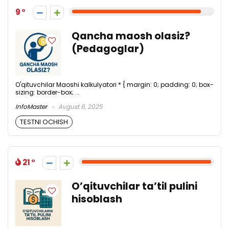
9
Qancha maosh olasiz?
(Pedagoglar)
O'qituvchilar Maoshi kalkulyatori * { margin: 0; padding: 0; box-
sizing: border-box; ...
InfoMaster
Avgust 6, 2025
TESTNI OCHISH
21
O’qituvchilar ta’til pulini
hisoblash