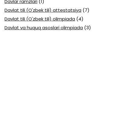
Davlar ramzlari
(1)
Davlat tili (O'zbek tili) attestatsiya
(7)
Davlat tili (O'zbek tili) olimpiada
(4)
Davlat va huquq asoslari olimpiada
(3)
Diagnostika testlari
(15)
EGE testlari
(10)
Fansuz tili abituriyent
(1)
Fizika abituriyent
(3)
Fizika attestatsiya
(15)
Fizika choraklik
(16)
Fizika olimpiada
(24)
Fransuz tili attestatsiya
(6)
Geografiya attestatsiya
(16)
Geografiya choraklik
(17)
Geografiya olimpiada
(17)
Html
(1)