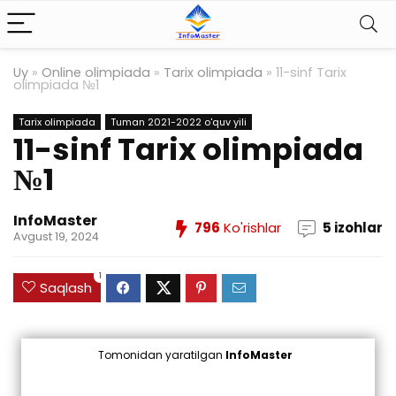
Uy
»
Online olimpiada
»
Tarix olimpiada
»
11-sinf Tarix
olimpiada №1
Tarix olimpiada
Tuman 2021-2022 o'quv yili
11-sinf Tarix olimpiada
№1
InfoMaster
796
Ko'rishlar
5 izohlar
Avgust 19, 2024
1
Saqlash
Tomonidan yaratilgan
InfoMaster