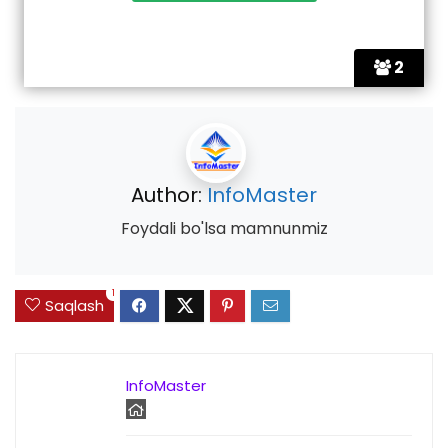
2
Author:
InfoMaster
Foydali bo'lsa mamnunmiz
1
Saqlash
InfoMaster