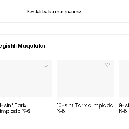
Foydali bo'lsa mamnunmiz
egishli Maqolalar
1-sinf Tarix
10-sinf Tarix olimpiada
9-si
limpiada №6
№6
№6