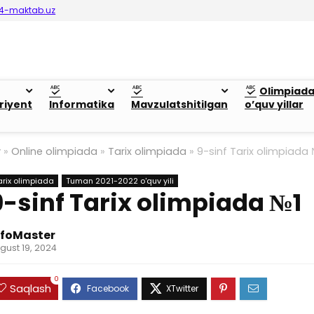
4-maktab.uz
Olimpiad
riyent
Informatika
Mavzulatshitilgan
o’quv yillar
y
»
Online olimpiada
»
Tarix olimpiada
»
9-sinf Tarix olimpiada
arix olimpiada
Tuman 2021-2022 o'quv yili
9-sinf Tarix olimpiada №1
nfoMaster
gust 19, 2024
0
Saqlash