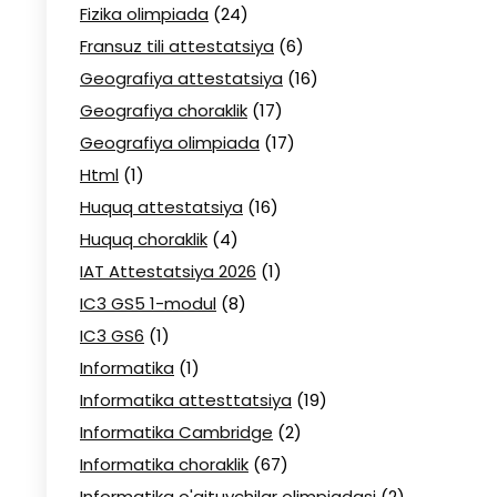
Fizika olimpiada
(24)
Fransuz tili attestatsiya
(6)
Geografiya attestatsiya
(16)
Geografiya choraklik
(17)
Geografiya olimpiada
(17)
Html
(1)
Huquq attestatsiya
(16)
Huquq choraklik
(4)
IAT Attestatsiya 2026
(1)
IC3 GS5 1-modul
(8)
IC3 GS6
(1)
Informatika
(1)
Informatika attesttatsiya
(19)
Informatika Cambridge
(2)
Informatika choraklik
(67)
Informatika o'qituvchilar olimpiadasi
(2)