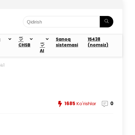
a
Sanoq
15438
CHSB
sistemasi
(nomsiz)
AI
 №1
1685
Ko'rishlar
0