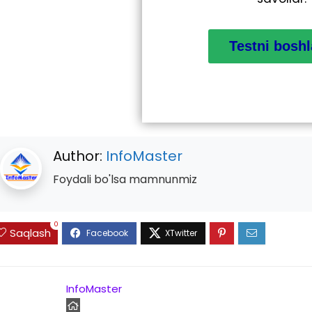
Author:
InfoMaster
Foydali bo'lsa mamnunmiz
0
Saqlash
InfoMaster