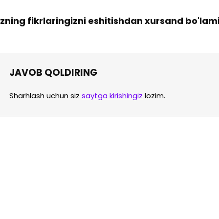
izning fikrlaringizni eshitishdan xursand bo'lam
JAVOB QOLDIRING
Sharhlash uchun siz
saytga kirishingiz
lozim.