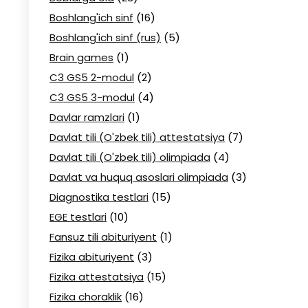
Boshlang'ich sinf
(16)
Boshlang'ich sinf (rus)
(5)
Brain games
(1)
C3 GS5 2-modul
(2)
C3 GS5 3-modul
(4)
Davlar ramzlari
(1)
Davlat tili (O'zbek tili) attestatsiya
(7)
Davlat tili (O'zbek tili) olimpiada
(4)
Davlat va huquq asoslari olimpiada
(3)
Diagnostika testlari
(15)
EGE testlari
(10)
Fansuz tili abituriyent
(1)
Fizika abituriyent
(3)
Fizika attestatsiya
(15)
Fizika choraklik
(16)