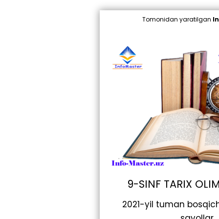
Tomonidan yaratilgan
I
9-SINF TARIX OLI
2021-yil tuman bosqic
savollar.