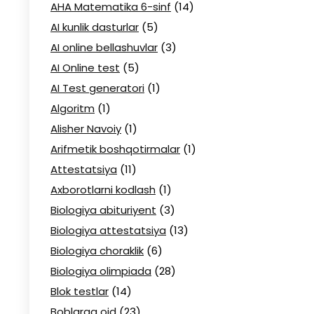
AHA Matematika 6-sinf
(14)
AI kunlik dasturlar
(5)
AI online bellashuvlar
(3)
AI Online test
(5)
AI Test generatori
(1)
Algoritm
(1)
Alisher Navoiy
(1)
Arifmetik boshqotirmalar
(1)
Attestatsiya
(11)
Axborotlarni kodlash
(1)
Biologiya abituriyent
(3)
Biologiya attestatsiya
(13)
Biologiya choraklik
(6)
Biologiya olimpiada
(28)
Blok testlar
(14)
Boblarga oid
(23)