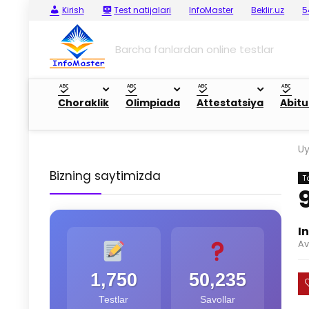
Kirish
Test natijalari
InfoMaster
Beklir.uz
5
Barcha fanlardan online testlar
Choraklik
Olimpiada
Attestatsiya
Abitu
U
Bizning saytimizda
T
I
Av
1,750
50,235
Testlar
Savollar