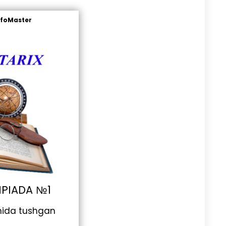
nfoMaster
MPIADA №1
hida tushgan