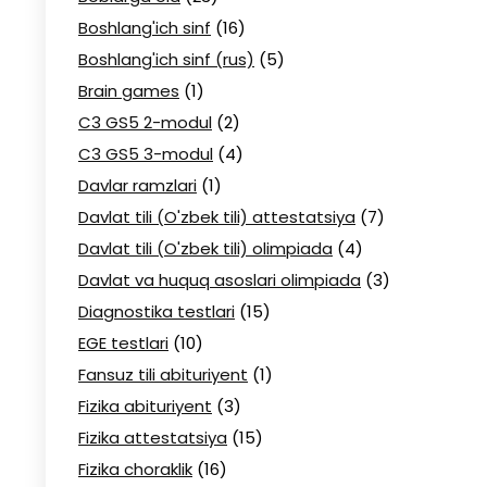
Boshlang'ich sinf
(16)
Boshlang'ich sinf (rus)
(5)
Brain games
(1)
C3 GS5 2-modul
(2)
C3 GS5 3-modul
(4)
Davlar ramzlari
(1)
Davlat tili (O'zbek tili) attestatsiya
(7)
Davlat tili (O'zbek tili) olimpiada
(4)
Davlat va huquq asoslari olimpiada
(3)
Diagnostika testlari
(15)
EGE testlari
(10)
Fansuz tili abituriyent
(1)
Fizika abituriyent
(3)
Fizika attestatsiya
(15)
Fizika choraklik
(16)