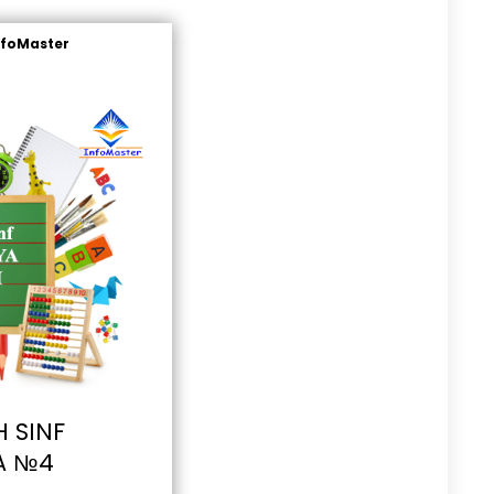
nfoMaster
 SINF
A №4