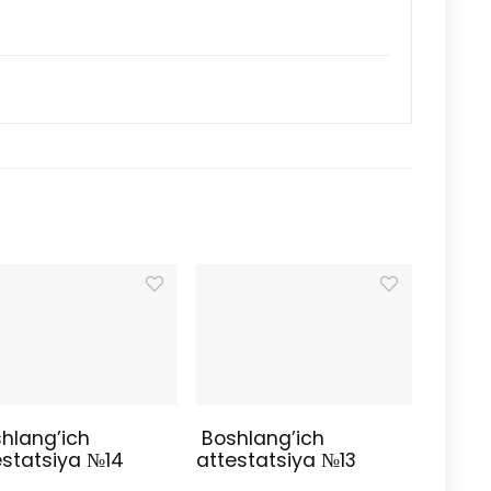
hlang’ich
Boshlang’ich
estatsiya №14
attestatsiya №13