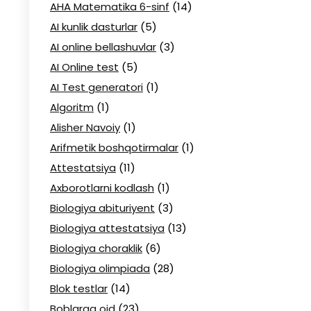
AHA Matematika 6-sinf
(14)
AI kunlik dasturlar
(5)
AI online bellashuvlar
(3)
AI Online test
(5)
AI Test generatori
(1)
Algoritm
(1)
Alisher Navoiy
(1)
Arifmetik boshqotirmalar
(1)
Attestatsiya
(11)
Axborotlarni kodlash
(1)
Biologiya abituriyent
(3)
Biologiya attestatsiya
(13)
Biologiya choraklik
(6)
Biologiya olimpiada
(28)
Blok testlar
(14)
Boblarga oid
(23)