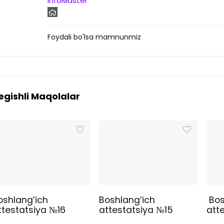
InfoMaster
Foydali bo'lsa mamnunmiz
egishli Maqolalar
oshlang’ich
Boshlang’ich
Bos
ttestatsiya №16
attestatsiya №15
att