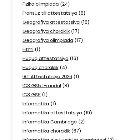
Fizika olimpiada
(24)
Fransuz tili attestatsiya
(6)
Geografiya attestatsiya
(16)
Geografiya choraklik
(17)
Geografiya olimpiada
(17)
Html
(1)
Huquq attestatsiya
(16)
Huquq choraklik
(4)
IAT Attestatsiya 2026
(1)
IC3 GS5 1-modul
(8)
IC3 GS6
(1)
Informatika
(1)
Informatika attesttatsiya
(19)
Informatika Cambridge
(2)
Informatika choraklik
(67)
Informatika o'qituvchilar olimpiadasi
(2)