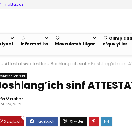
4-maktab.uz
Olimpiad
riyent
Informatika
Mavzulatshitilgan
o’quv yillar
y
»
Attestatsiya testlar
»
Boshlang'ich sinf
»
Boshlang’ich sinf
oshlang'ich sinf
Boshlang’ich sinf ATTEST
nfoMaster
rel 28, 2021
0
Saqlash