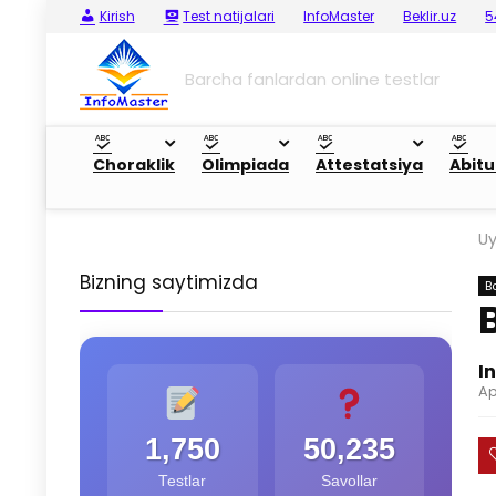
Kirish
Test natijalari
InfoMaster
Beklir.uz
5
Barcha fanlardan online testlar
Choraklik
Olimpiada
Attestatsiya
Abitu
U
Bizning saytimizda
B
I
Ap
1,750
50,235
Testlar
Savollar