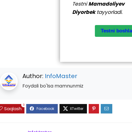
Testni
Mamadoliyev
Diyorbek
tayyorladi.
Author:
InfoMaster
Foydali bo'lsa mamnunmiz
0
Saqlash