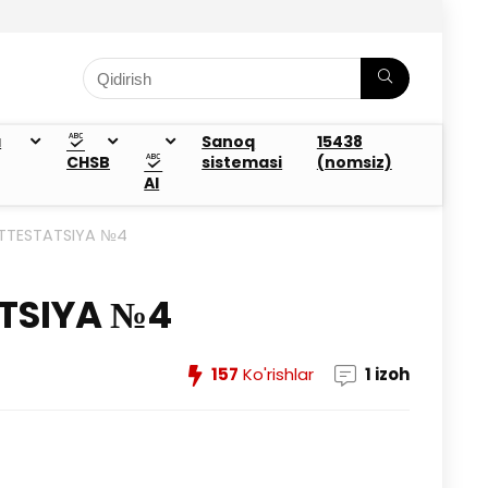
a
Sanoq
15438
CHSB
sistemasi
(nomsiz)
AI
 ATTESTATSIYA №4
ATSIYA №4
157
Ko'rishlar
1 izoh