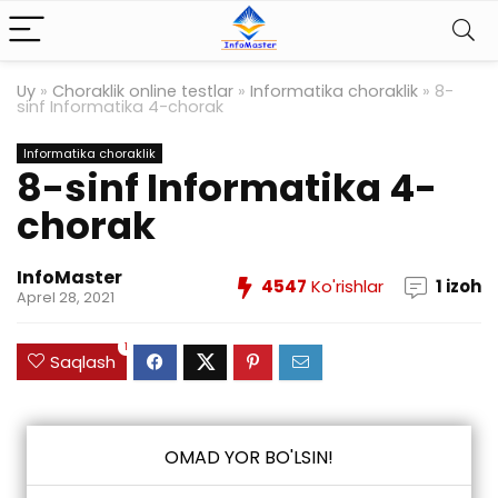
Uy
»
Choraklik online testlar
»
Informatika choraklik
»
8-
sinf Informatika 4-chorak
Informatika choraklik
8-sinf Informatika 4-
chorak
InfoMaster
4547
Ko'rishlar
1 izoh
Aprel 28, 2021
1
Saqlash
OMAD YOR BO'LSIN!