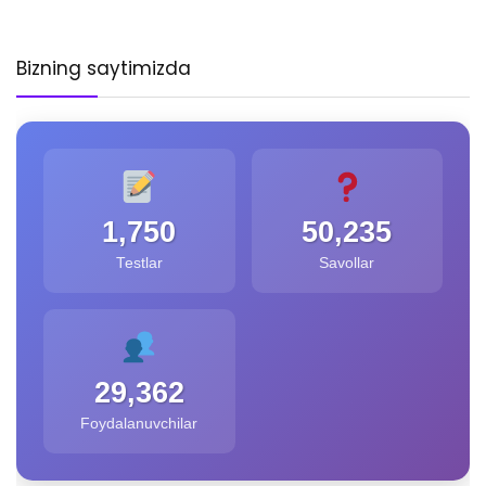
Bizning saytimizda
1,750
50,235
Testlar
Savollar
29,362
Foydalanuvchilar