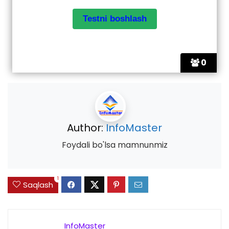
0
Author:
InfoMaster
Foydali bo'lsa mamnunmiz
1
Saqlash
InfoMaster