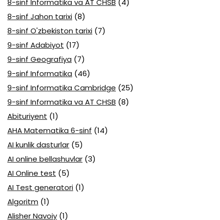
8-sinf Informatika va AT CHSB
(4)
8-sinf Jahon tarixi
(8)
8-sinf O'zbekiston tarixi
(7)
9-sinf Adabiyot
(17)
9-sinf Geografiya
(7)
9-sinf Informatika
(46)
9-sinf Informatika Cambridge
(25)
9-sinf Informatika va AT CHSB
(8)
Abituriyent
(1)
AHA Matematika 6-sinf
(14)
AI kunlik dasturlar
(5)
AI online bellashuvlar
(3)
AI Online test
(5)
AI Test generatori
(1)
Algoritm
(1)
Alisher Navoiy
(1)