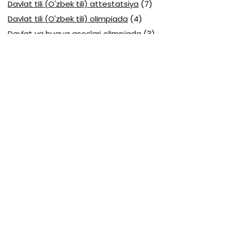
Davlat tili (O'zbek tili) attestatsiya
(7)
Davlat tili (O'zbek tili) olimpiada
(4)
Davlat va huquq asoslari olimpiada
(3)
Diagnostika testlari
(15)
EGE testlari
(10)
Fansuz tili abituriyent
(1)
Fizika abituriyent
(3)
Fizika attestatsiya
(15)
Fizika choraklik
(16)
Fizika olimpiada
(24)
Fransuz tili attestatsiya
(6)
Geografiya attestatsiya
(16)
Geografiya choraklik
(17)
Geografiya olimpiada
(17)
Html
(1)
Huquq attestatsiya
(16)