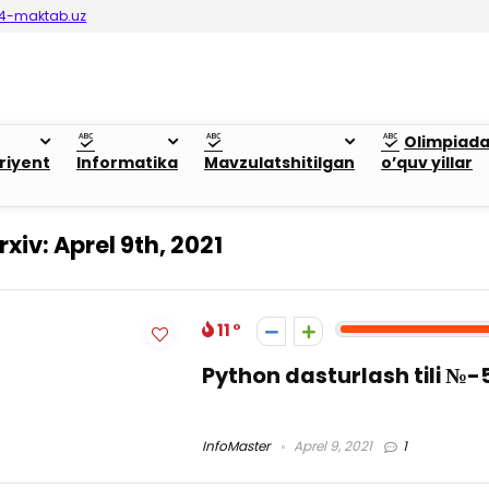
4-maktab.uz
Olimpiad
riyent
Informatika
Mavzulatshitilgan
o’quv yillar
rxiv:
Aprel 9th, 2021
11
Python dasturlash tili №-
InfoMaster
Aprel 9, 2021
1