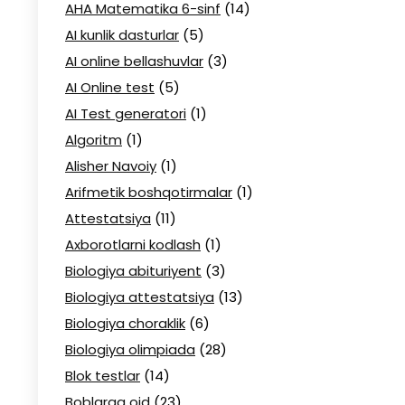
AHA Matematika 6-sinf
(14)
AI kunlik dasturlar
(5)
AI online bellashuvlar
(3)
AI Online test
(5)
AI Test generatori
(1)
Algoritm
(1)
Alisher Navoiy
(1)
Arifmetik boshqotirmalar
(1)
Attestatsiya
(11)
Axborotlarni kodlash
(1)
Biologiya abituriyent
(3)
Biologiya attestatsiya
(13)
Biologiya choraklik
(6)
Biologiya olimpiada
(28)
Blok testlar
(14)
Boblarga oid
(23)