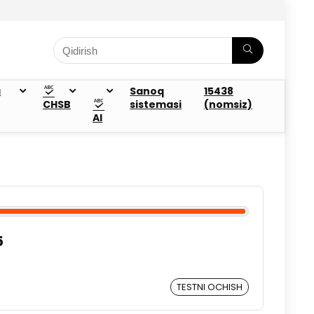
a
Sanoq
15438
CHSB
sistemasi
(nomsiz)
AI
5
TESTNI OCHISH