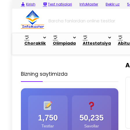
Kirish
Test natijalari
InfoMaster
Beklir.uz
5
Barcha fanlardan online testlar
Choraklik
Olimpiada
Attestatsiya
Abitu
A
Bizning saytimizda
1,750
50,235
Testlar
Savollar