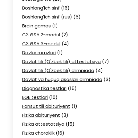
Boshlang'ich sinf
(16)
Boshlang'ich sinf (rus)
(5)
Brain games
(1)
C3 GS5 2-modul
(2)
C3 GS5 3-modul
(4)
Davlar ramzlari
(1)
Davlat tili (O'zbek tili) attestatsiya
(7)
Davlat tili (O'zbek tili) olimpiada
(4)
Davlat va huquq asoslari olimpiada
(3)
Diagnostika testlari
(15)
EGE testlari
(10)
Fansuz tili abituriyent
(1)
Fizika abituriyent
(3)
Fizika attestatsiya
(15)
Fizika choraklik
(16)