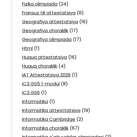
Fizika olimpiada
(24)
Fransuz tili attestatsiya
(6)
Geografiya attestatsiya
(16)
Geografiya choraklik
(17)
Geografiya olimpiada
(17)
Html
(1)
Huquq attestatsiya
(16)
Huquq choraklik
(4)
IAT Attestatsiya 2026
(1)
IC3 GS5 1-modul
(8)
IC3 GS6
(1)
Informatika
(1)
Informatika attesttatsiya
(19)
Informatika Cambridge
(2)
Informatika choraklik
(67)
Informatika o'qituvchilar olimpiadasi
(2)