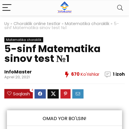
Uy
»
Choraklik online testlar
»
Matematika choraklik
»
5-
sinf Matematika sinov test №1
Matematika choraklik
5-sinf Matematika
sinov test №1
InfoMaster
670
Ko'rishlar
1 izoh
Aprel 20, 2021
4
Saqlash
OMAD YOR BO'LSIN!