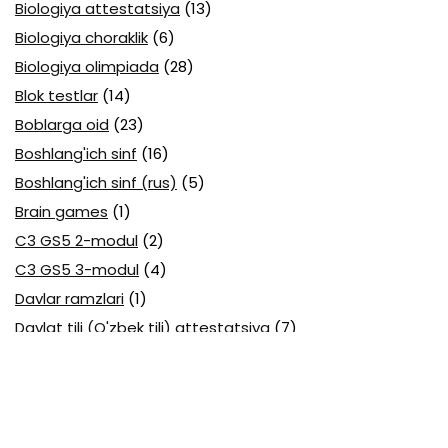
Biologiya attestatsiya
(13)
Biologiya choraklik
(6)
Biologiya olimpiada
(28)
Blok testlar
(14)
Boblarga oid
(23)
Boshlang'ich sinf
(16)
Boshlang'ich sinf (rus)
(5)
Brain games
(1)
C3 GS5 2-modul
(2)
C3 GS5 3-modul
(4)
Davlar ramzlari
(1)
Davlat tili (O'zbek tili) attestatsiya
(7)
Davlat tili (O'zbek tili) olimpiada
(4)
Davlat va huquq asoslari olimpiada
(3)
Diagnostika testlari
(15)
EGE testlari
(10)