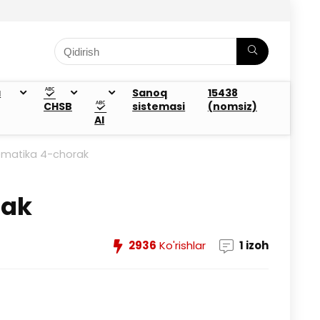
a
Sanoq
15438
CHSB
sistemasi
(nomsiz)
AI
ematika 4-chorak
rak
2936
Ko'rishlar
1 izoh