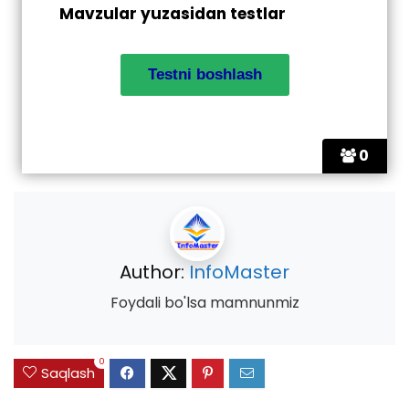
Mavzular yuzasidan testlar
0
Author:
InfoMaster
Foydali bo'lsa mamnunmiz
0
Saqlash