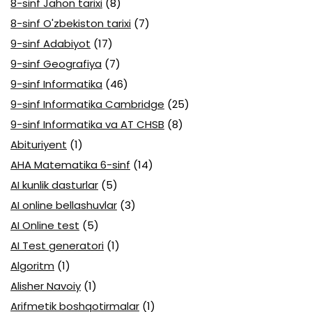
8-sinf Jahon tarixi
(8)
8-sinf O'zbekiston tarixi
(7)
9-sinf Adabiyot
(17)
9-sinf Geografiya
(7)
9-sinf Informatika
(46)
9-sinf Informatika Cambridge
(25)
9-sinf Informatika va AT CHSB
(8)
Abituriyent
(1)
AHA Matematika 6-sinf
(14)
AI kunlik dasturlar
(5)
AI online bellashuvlar
(3)
AI Online test
(5)
AI Test generatori
(1)
Algoritm
(1)
Alisher Navoiy
(1)
Arifmetik boshqotirmalar
(1)