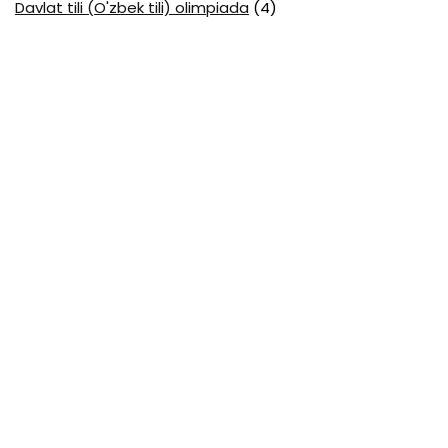
Davlat tili (O'zbek tili) olimpiada
(4)
Davlat va huquq asoslari olimpiada
(3)
Diagnostika testlari
(15)
EGE testlari
(10)
Fansuz tili abituriyent
(1)
Fizika abituriyent
(3)
Fizika attestatsiya
(15)
Fizika choraklik
(16)
Fizika olimpiada
(24)
Fransuz tili attestatsiya
(6)
Geografiya attestatsiya
(16)
Geografiya choraklik
(17)
Geografiya olimpiada
(17)
Html
(1)
Huquq attestatsiya
(16)
Huquq choraklik
(4)