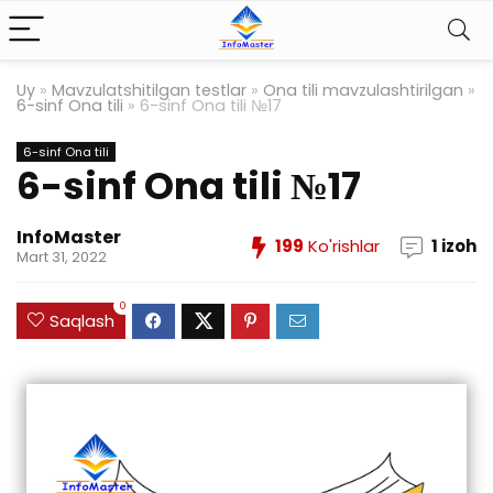
Uy
»
Mavzulatshitilgan testlar
»
Ona tili mavzulashtirilgan
»
6-sinf Ona tili
»
6-sinf Ona tili №17
6-sinf Ona tili
6-sinf Ona tili №17
InfoMaster
199
Ko'rishlar
1 izoh
Mart 31, 2022
0
Saqlash