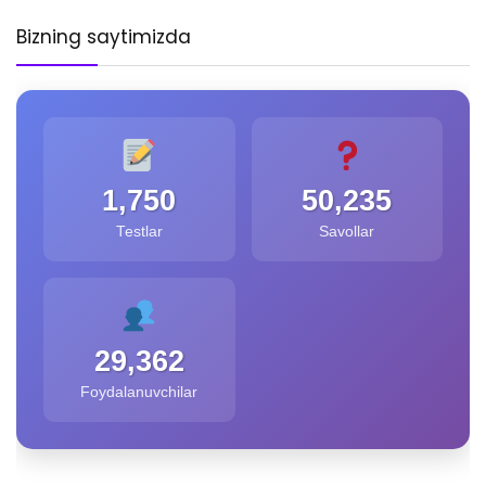
Bizning saytimizda
1,750
50,235
Testlar
Savollar
29,362
Foydalanuvchilar