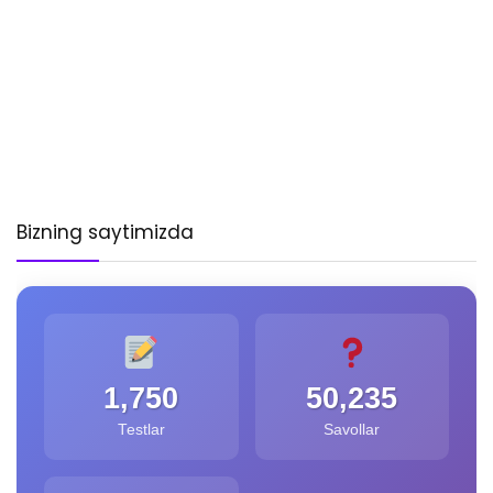
Bizning saytimizda
1,750
50,235
Testlar
Savollar