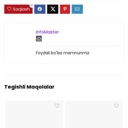
0
Saqlash
InfoMaster
Foydali bo'lsa mamnunmiz
Tegishli Maqolalar