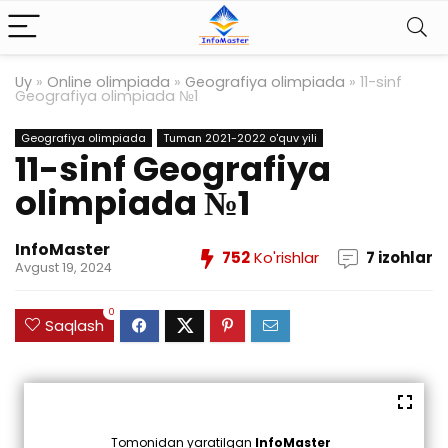
Uy
»
Online olimpiada
»
Geografiya olimpiada
»
11-sinf
Geografiya olimpiada №1
Geografiya olimpiada
Tuman 2021-2022 o'quv yili
11-sinf Geografiya
olimpiada №1
InfoMaster
752
Ko'rishlar
7 izohlar
Avgust 19, 2024
0
Saqlash
Tomonidan yaratilgan
InfoMaster