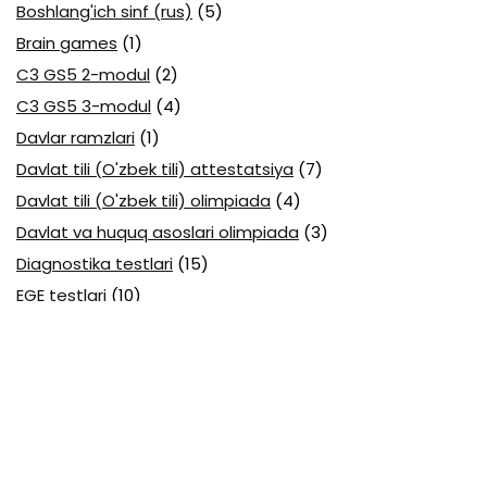
Boshlang'ich sinf (rus)
(5)
Brain games
(1)
C3 GS5 2-modul
(2)
C3 GS5 3-modul
(4)
Davlar ramzlari
(1)
Davlat tili (O'zbek tili) attestatsiya
(7)
Davlat tili (O'zbek tili) olimpiada
(4)
Davlat va huquq asoslari olimpiada
(3)
Diagnostika testlari
(15)
EGE testlari
(10)
Fansuz tili abituriyent
(1)
Fizika abituriyent
(3)
Fizika attestatsiya
(15)
Fizika choraklik
(16)
Fizika olimpiada
(24)
Fransuz tili attestatsiya
(6)