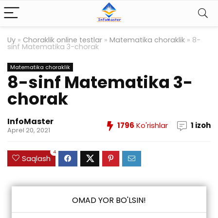
Uy
»
Choraklik online testlar
»
Matematika choraklik
»
8-
sinf Matematika 3-chorak
Matematika choraklik
8-sinf Matematika 3-
chorak
InfoMaster
1796
Ko'rishlar
1 izoh
Aprel 20, 2021
4
Saqlash
OMAD YOR BO'LSIN!