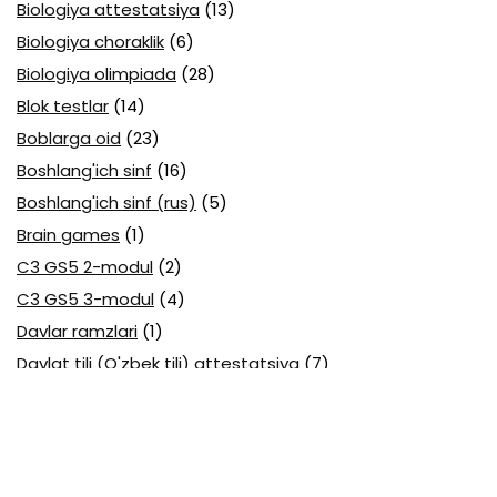
Biologiya attestatsiya
(13)
Biologiya choraklik
(6)
Biologiya olimpiada
(28)
Blok testlar
(14)
Boblarga oid
(23)
Boshlang'ich sinf
(16)
Boshlang'ich sinf (rus)
(5)
Brain games
(1)
C3 GS5 2-modul
(2)
C3 GS5 3-modul
(4)
Davlar ramzlari
(1)
Davlat tili (O'zbek tili) attestatsiya
(7)
Davlat tili (O'zbek tili) olimpiada
(4)
Davlat va huquq asoslari olimpiada
(3)
Diagnostika testlari
(15)
EGE testlari
(10)