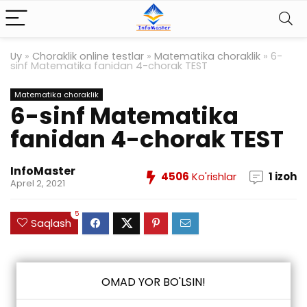
Uy
»
Choraklik online testlar
»
Matematika choraklik
»
6-
sinf Matematika fanidan 4-chorak TEST
Matematika choraklik
6-sinf Matematika
fanidan 4-chorak TEST
InfoMaster
4506
Ko'rishlar
1 izoh
Aprel 2, 2021
5
Saqlash
OMAD YOR BO'LSIN!