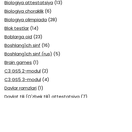
Biologiya attestatsiya
(13)
Biologiya choraklik
(6)
Biologiya olimpiada
(28)
Blok testlar
(14)
Boblarga oid
(23)
Boshlang'ich sinf
(16)
Boshlang'ich sinf (rus)
(5)
Brain games
(1)
C3 GS5 2-modul
(2)
C3 GS5 3-modul
(4)
Davlar ramzlari
(1)
Davlat tili (O'zbek tili) attestatsiya
(7)
Davlat tili (O'zbek tili) olimpiada
(4)
Davlat va huquq asoslari olimpiada
(3)
Diagnostika testlari
(15)
EGE testlari
(10)