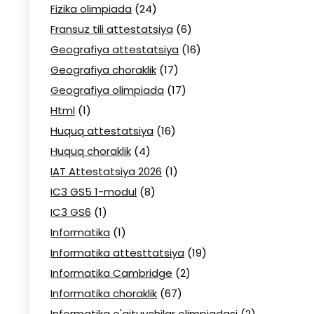
Fizika olimpiada
(24)
Fransuz tili attestatsiya
(6)
Geografiya attestatsiya
(16)
Geografiya choraklik
(17)
Geografiya olimpiada
(17)
Html
(1)
Huquq attestatsiya
(16)
Huquq choraklik
(4)
IAT Attestatsiya 2026
(1)
IC3 GS5 1-modul
(8)
IC3 GS6
(1)
Informatika
(1)
Informatika attesttatsiya
(19)
Informatika Cambridge
(2)
Informatika choraklik
(67)
Informatika o'qituvchilar olimpiadasi
(2)