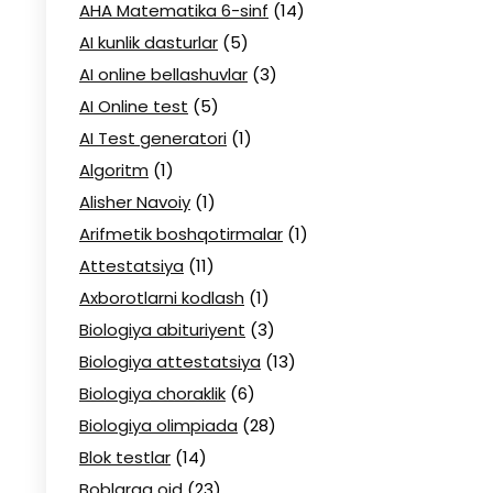
AHA Matematika 6-sinf
(14)
AI kunlik dasturlar
(5)
AI online bellashuvlar
(3)
AI Online test
(5)
AI Test generatori
(1)
Algoritm
(1)
Alisher Navoiy
(1)
Arifmetik boshqotirmalar
(1)
Attestatsiya
(11)
Axborotlarni kodlash
(1)
Biologiya abituriyent
(3)
Biologiya attestatsiya
(13)
Biologiya choraklik
(6)
Biologiya olimpiada
(28)
Blok testlar
(14)
Boblarga oid
(23)