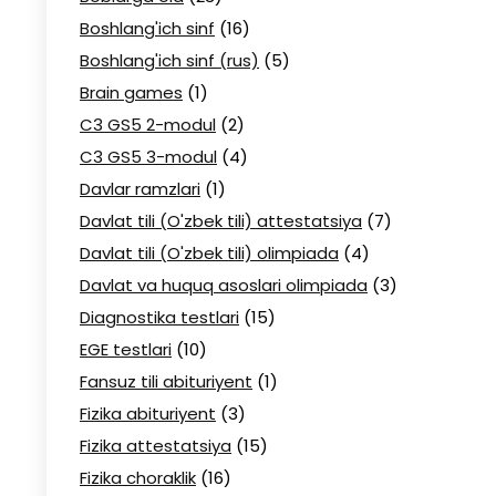
Boshlang'ich sinf
(16)
Boshlang'ich sinf (rus)
(5)
Brain games
(1)
C3 GS5 2-modul
(2)
C3 GS5 3-modul
(4)
Davlar ramzlari
(1)
Davlat tili (O'zbek tili) attestatsiya
(7)
Davlat tili (O'zbek tili) olimpiada
(4)
Davlat va huquq asoslari olimpiada
(3)
Diagnostika testlari
(15)
EGE testlari
(10)
Fansuz tili abituriyent
(1)
Fizika abituriyent
(3)
Fizika attestatsiya
(15)
Fizika choraklik
(16)