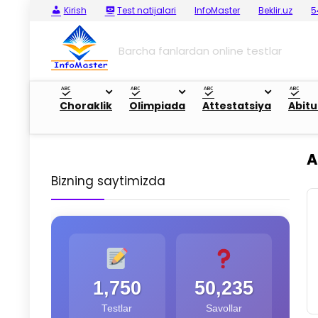
Kirish
Test natijalari
InfoMaster
Beklir.uz
5
Barcha fanlardan online testlar
Choraklik
Olimpiada
Attestatsiya
Abitu
A
Bizning saytimizda
1,750
50,235
Testlar
Savollar