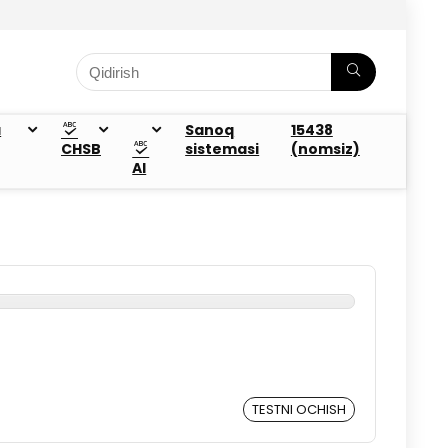
a
Sanoq
15438
CHSB
sistemasi
(nomsiz)
AI
TESTNI OCHISH