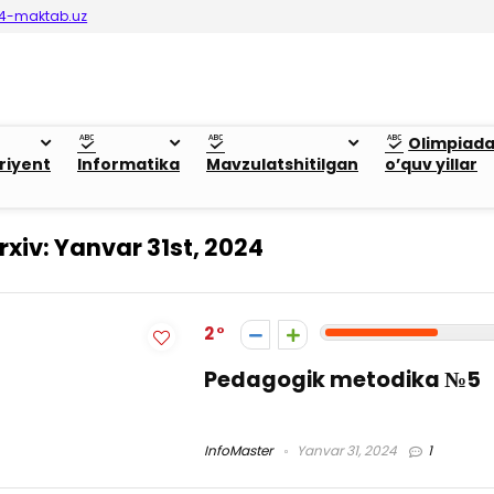
4-maktab.uz
Olimpiad
riyent
Informatika
Mavzulatshitilgan
o’quv yillar
rxiv:
Yanvar 31st, 2024
2
Pedagogik metodika №5
InfoMaster
Yanvar 31, 2024
1