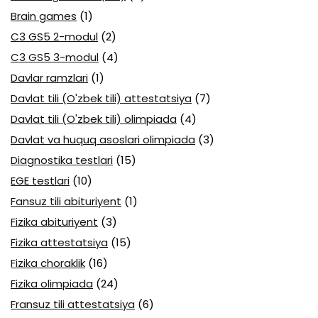
Brain games
(1)
C3 GS5 2-modul
(2)
C3 GS5 3-modul
(4)
Davlar ramzlari
(1)
Davlat tili (O'zbek tili) attestatsiya
(7)
Davlat tili (O'zbek tili) olimpiada
(4)
Davlat va huquq asoslari olimpiada
(3)
Diagnostika testlari
(15)
EGE testlari
(10)
Fansuz tili abituriyent
(1)
Fizika abituriyent
(3)
Fizika attestatsiya
(15)
Fizika choraklik
(16)
Fizika olimpiada
(24)
Fransuz tili attestatsiya
(6)