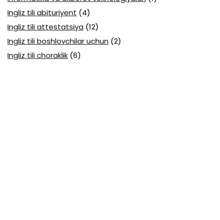
Ingliz tili abituriyent
(4)
Ingliz tili attestatsiya
(12)
Ingliz tili boshlovchilar uchun
(2)
Ingliz tili choraklik
(6)
Ingliz tili olimpiada
(22)
Iqtisodiy bilim asoslari attestatsiya
(13)
Jismoniy tarbiya attestatsiya
(30)
Kimyo abituriyent
(3)
Kimyo attestatsiya
(16)
Kimyo olimpiada
(18)
Kompyuter gragikasi
(1)
Kompyuterda ishlash ko‘nikmalari
(3)
Konstitutsiyasi
(1)
Mantiq
(1)
Mantiqiy elementlar
(1)