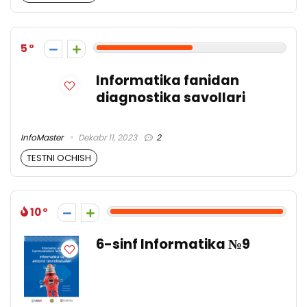
5
Informatika fanidan
diagnostika savollari
InfoMaster
Dekabr 11, 2023
2
TESTNI OCHISH
10
6-sinf Informatika №9