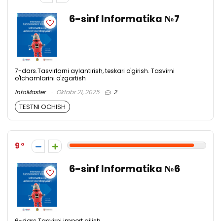
6-sinf Informatika №7
7-dars.Tasvirlarni aylantirish, teskari o'girish. Tasvirni
o'lchamlarini o'zgartish
InfoMaster
Oktabr 21, 2025
2
TESTNI OCHISH
9
6-sinf Informatika №6
6-dars.Tasvirni import qilish