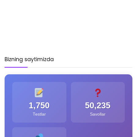
Bizning saytimizda
1,750
50,235
Testlar
Savollar