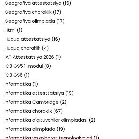
Geografiya attestatsiya
(16)
Geografiya choraklik
(17)
Geografiya olimpiada
(17)
Html
(1)
Huquq attestatsiya
(16)
Huquq choraklik
(4)
IAT Attestatsiya 2026
(1)
IC3 GS5 1-modul
(8)
IC3 GS6
(1)
Informatika
(1)
Informatika attesttatsiya
(19)
Informatika Cambridge
(2)
Informatika choraklik
(67)
Informatika o'qituvchilar olimpiadasi
(2)
Informatika olimpiada
(19)
Informatika va axborot texnologiyalari
(1)