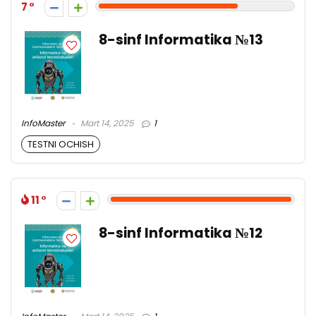
7
8-sinf Informatika №13
InfoMaster
Mart 14, 2025
1
TESTNI OCHISH
11
8-sinf Informatika №12