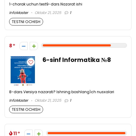
1-chorak uchun test9-dars.Nazorat ishi
InfoMaster
Oktabr 21, 2025
1
TESTNI OCHISH
8
6-sinf Informatika №8
8-dars.Versiya nazorati? Ishning boshlang'ich nusxalari
InfoMaster
Oktabr 21, 2025
1
TESTNI OCHISH
11