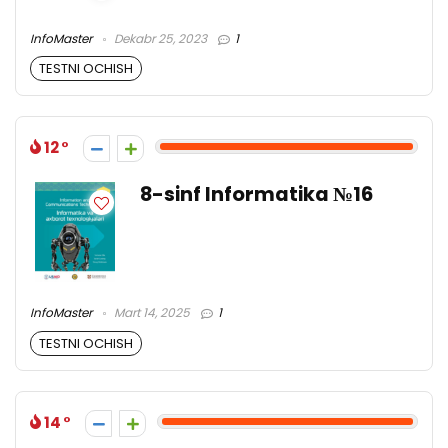
InfoMaster
Dekabr 25, 2023
1
TESTNI OCHISH
12
8-sinf Informatika №16
InfoMaster
Mart 14, 2025
1
TESTNI OCHISH
14