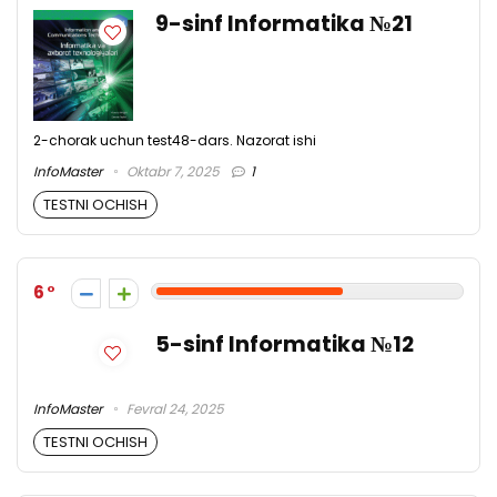
9-sinf Informatika №21
2-chorak uchun test48-dars. Nazorat ishi
InfoMaster
Oktabr 7, 2025
1
TESTNI OCHISH
6
5-sinf Informatika №12
InfoMaster
Fevral 24, 2025
TESTNI OCHISH