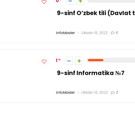
0
9-sinf O’zbek tili (Davlat 
InfoMaster
Oktabr 15, 2022
1
1
9-sinf Informatika №7
InfoMaster
Oktabr 15, 2022
1