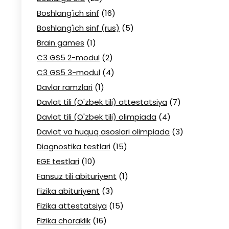
Boshlang'ich sinf
(16)
Boshlang'ich sinf (rus)
(5)
Brain games
(1)
C3 GS5 2-modul
(2)
C3 GS5 3-modul
(4)
Davlar ramzlari
(1)
Davlat tili (O'zbek tili) attestatsiya
(7)
Davlat tili (O'zbek tili) olimpiada
(4)
Davlat va huquq asoslari olimpiada
(3)
Diagnostika testlari
(15)
EGE testlari
(10)
Fansuz tili abituriyent
(1)
Fizika abituriyent
(3)
Fizika attestatsiya
(15)
Fizika choraklik
(16)