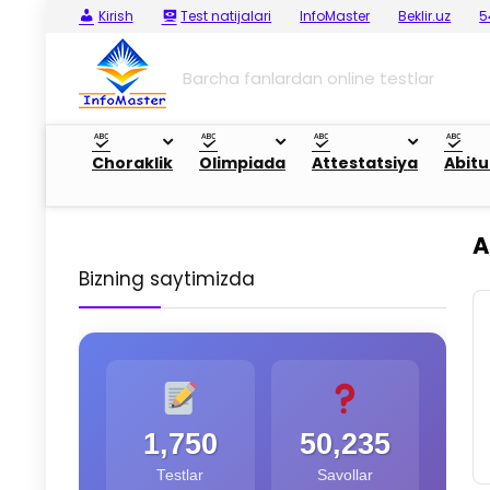
Kirish
Test natijalari
InfoMaster
Beklir.uz
5
Barcha fanlardan online testlar
Choraklik
Olimpiada
Attestatsiya
Abitu
A
Bizning saytimizda
1,750
50,235
Testlar
Savollar