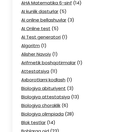
AHA Matematika 6-sinf
(14)
AI kunlik dasturlar
(5)
AI online bellashuvlar
(3)
AI Online test
(5)
AI Test generatori
(1)
Algoritm
(1)
Alisher Navoiy
(1)
Arifmetik boshqotirmalar
(1)
Attestatsiya
(11)
Axborotlarni kodlash
(1)
Biologiya abituriyent
(3)
Biologiya attestatsiya
(13)
Biologiya choraklik
(6)
Biologiya olimpiada
(28)
Blok testlar
(14)
Boblarga oid
(23)