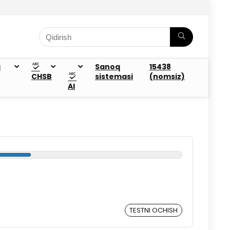
a
Sanoq
15438
CHSB
sistemasi
(nomsiz)
AI
TESTNI OCHISH