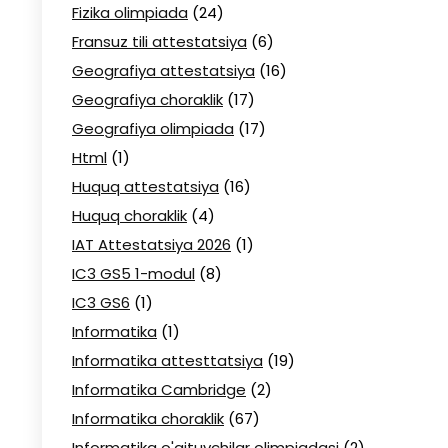
Fizika olimpiada
(24)
Fransuz tili attestatsiya
(6)
Geografiya attestatsiya
(16)
Geografiya choraklik
(17)
Geografiya olimpiada
(17)
Html
(1)
Huquq attestatsiya
(16)
Huquq choraklik
(4)
IAT Attestatsiya 2026
(1)
IC3 GS5 1-modul
(8)
IC3 GS6
(1)
Informatika
(1)
Informatika attesttatsiya
(19)
Informatika Cambridge
(2)
Informatika choraklik
(67)
Informatika o'qituvchilar olimpiadasi
(2)