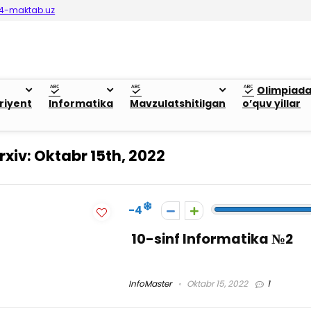
4-maktab.uz
Olimpiad
riyent
Informatika
Mavzulatshitilgan
o’quv yillar
rxiv:
Oktabr 15th, 2022
-4
10-sinf Informatika №2
InfoMaster
Oktabr 15, 2022
1