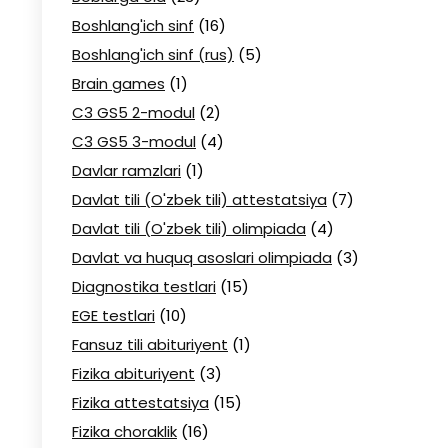
Boshlang'ich sinf
(16)
Boshlang'ich sinf (rus)
(5)
Brain games
(1)
C3 GS5 2-modul
(2)
C3 GS5 3-modul
(4)
Davlar ramzlari
(1)
Davlat tili (O'zbek tili) attestatsiya
(7)
Davlat tili (O'zbek tili) olimpiada
(4)
Davlat va huquq asoslari olimpiada
(3)
Diagnostika testlari
(15)
EGE testlari
(10)
Fansuz tili abituriyent
(1)
Fizika abituriyent
(3)
Fizika attestatsiya
(15)
Fizika choraklik
(16)