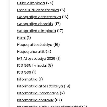
Fizika olimpiada
(24)
Fransuz tili attestatsiya
(6)
Geografiya attestatsiya
(16)
Geografiya choraklik
(17)
Geografiya olimpiada
(17)
Html
(1)
Huquq attestatsiya
(16)
Huquq choraklik
(4)
IAT Attestatsiya 2026
(1)
IC3 GS5 1-modul
(8)
IC3 GS6
(1)
Informatika
(1)
Informatika attesttatsiya
(19)
Informatika Cambridge
(2)
Informatika choraklik
(67)
Informatika o'qituvchilar olimpiadasi
(2)