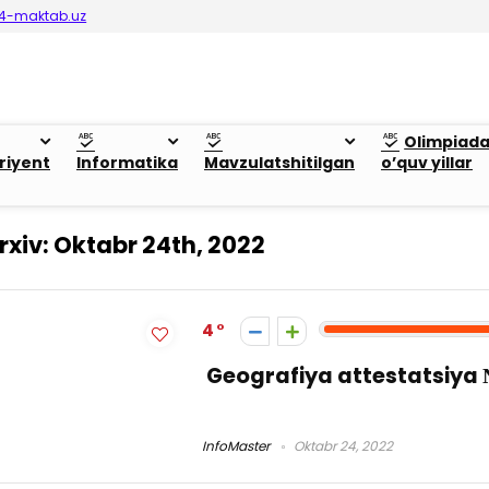
4-maktab.uz
Olimpiad
riyent
Informatika
Mavzulatshitilgan
o’quv yillar
rxiv:
Oktabr 24th, 2022
4
Geografiya attestatsiya
InfoMaster
Oktabr 24, 2022