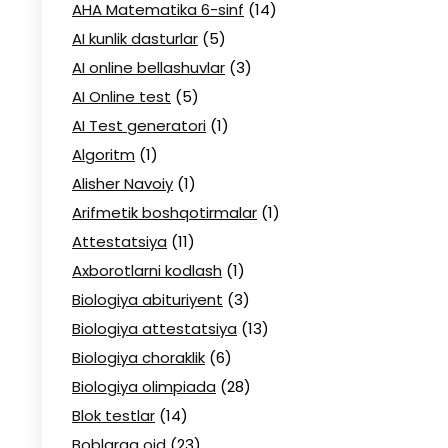
AHA Matematika 6-sinf
(14)
AI kunlik dasturlar
(5)
AI online bellashuvlar
(3)
AI Online test
(5)
AI Test generatori
(1)
Algoritm
(1)
Alisher Navoiy
(1)
Arifmetik boshqotirmalar
(1)
Attestatsiya
(11)
Axborotlarni kodlash
(1)
Biologiya abituriyent
(3)
Biologiya attestatsiya
(13)
Biologiya choraklik
(6)
Biologiya olimpiada
(28)
Blok testlar
(14)
Boblarga oid
(23)