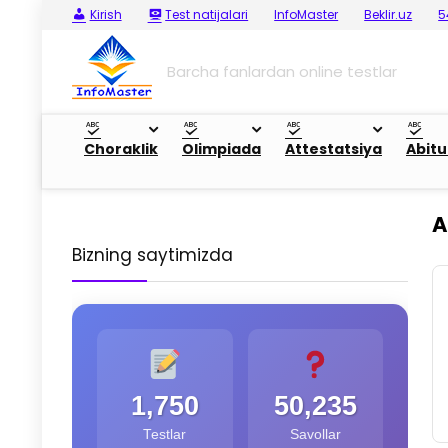
Kirish
Test natijalari
InfoMaster
Beklir.uz
5
Barcha fanlardan online testlar
Choraklik
Olimpiada
Attestatsiya
Abitu
A
Bizning saytimizda
1,750
50,235
Testlar
Savollar