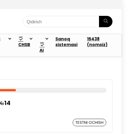
a
Sanoq
15438
CHSB
sistemasi
(nomsiz)
AI
 №14
TESTNI OCHISH