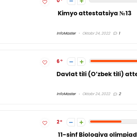
0
Kimyo attestatsiya №13
InfoMaster
Oktabr 24, 2022
1
6
Davlat tili (O’zbek tili) a
InfoMaster
Oktabr 24, 2022
2
2
11-sinf Biologiya olimpia