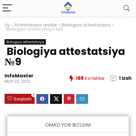
Uy
»
Attestatsiya testlar
»
Biologiya attestatsiya
»
Biologiya attestatsiya №9
Biologiya attestatsiya
Biologiya attestatsiya
№9
InfoMaster
188
Ko'rishlar
1 izoh
Mart 22, 2022
3
Saqlash
OMAD YOR BO'LSIN!