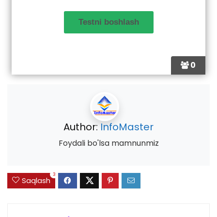
0
Author:
InfoMaster
Foydali bo'lsa mamnunmiz
3
Saqlash