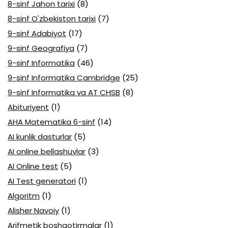
8-sinf Jahon tarixi
(8)
8-sinf O'zbekiston tarixi
(7)
9-sinf Adabiyot
(17)
9-sinf Geografiya
(7)
9-sinf Informatika
(46)
9-sinf Informatika Cambridge
(25)
9-sinf Informatika va AT CHSB
(8)
Abituriyent
(1)
AHA Matematika 6-sinf
(14)
AI kunlik dasturlar
(5)
AI online bellashuvlar
(3)
AI Online test
(5)
AI Test generatori
(1)
Algoritm
(1)
Alisher Navoiy
(1)
Arifmetik boshqotirmalar
(1)