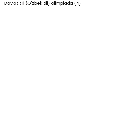
Davlat tili (O'zbek tili) olimpiada
(4)
Davlat va huquq asoslari olimpiada
(3)
Diagnostika testlari
(15)
EGE testlari
(10)
Fansuz tili abituriyent
(1)
Fizika abituriyent
(3)
Fizika attestatsiya
(15)
Fizika choraklik
(16)
Fizika olimpiada
(24)
Fransuz tili attestatsiya
(6)
Geografiya attestatsiya
(16)
Geografiya choraklik
(17)
Geografiya olimpiada
(17)
Html
(1)
Huquq attestatsiya
(16)
Huquq choraklik
(4)