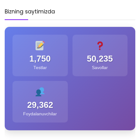
Bizning saytimizda
1,750
50,235
Testlar
Savollar
29,362
Foydalanuvchilar