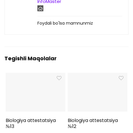
InfoMaster
Foydali bo'lsa mamnunmiz
Tegishli Maqolalar
Biologiya attestatsiya
Biologiya attestatsiya
№13
№12