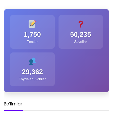
1,750
50,235
Testlar
Savollar
29,362
Foydalanuvchilar
Bo’limlar