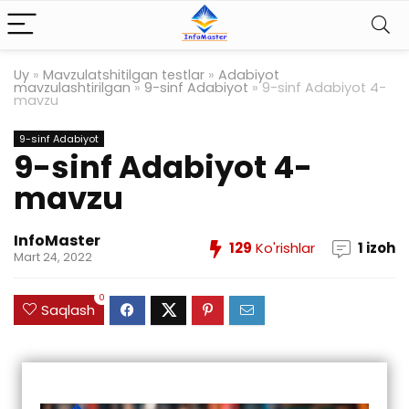
Uy
»
Mavzulatshitilgan testlar
»
Adabiyot
mavzulashtirilgan
»
9-sinf Adabiyot
»
9-sinf Adabiyot 4-
mavzu
9-sinf Adabiyot
9-sinf Adabiyot 4-
mavzu
InfoMaster
129
Ko'rishlar
1 izoh
Mart 24, 2022
0
Saqlash