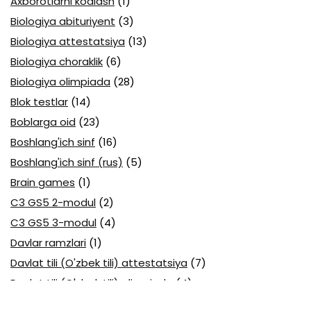
Axborotlarni kodlash
(1)
Biologiya abituriyent
(3)
Biologiya attestatsiya
(13)
Biologiya choraklik
(6)
Biologiya olimpiada
(28)
Blok testlar
(14)
Boblarga oid
(23)
Boshlang'ich sinf
(16)
Boshlang'ich sinf (rus)
(5)
Brain games
(1)
C3 GS5 2-modul
(2)
C3 GS5 3-modul
(4)
Davlar ramzlari
(1)
Davlat tili (O'zbek tili) attestatsiya
(7)
Davlat tili (O'zbek tili) olimpiada
(4)
Davlat va huquq asoslari olimpiada
(3)