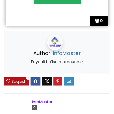
0
Author:
InfoMaster
Foydali bo'lsa mamnunmiz
0
Saqlash
InfoMaster