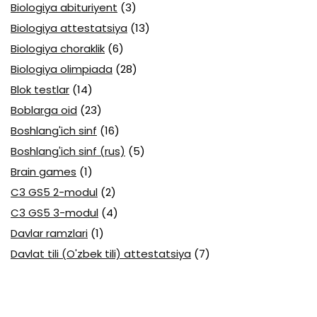
Biologiya abituriyent
(3)
Biologiya attestatsiya
(13)
Biologiya choraklik
(6)
Biologiya olimpiada
(28)
Blok testlar
(14)
Boblarga oid
(23)
Boshlang'ich sinf
(16)
Boshlang'ich sinf (rus)
(5)
Brain games
(1)
C3 GS5 2-modul
(2)
C3 GS5 3-modul
(4)
Davlar ramzlari
(1)
Davlat tili (O'zbek tili) attestatsiya
(7)
Davlat tili (O'zbek tili) olimpiada
(4)
Davlat va huquq asoslari olimpiada
(3)
Diagnostika testlari
(15)