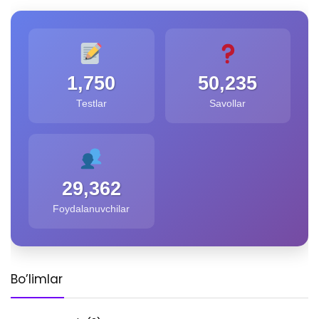
1,750
50,235
Testlar
Savollar
29,362
Foydalanuvchilar
Bo’limlar