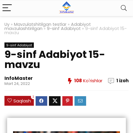
Uy
»
Mavzulatshitilgan testlar
»
Adabiyot
mavzulashtirilgan
»
9-sinf Adabiyot
»
9-sinf Adabiyot 15-
mavzu
9-sinf Adabiyot
9-sinf Adabiyot 15-
mavzu
InfoMaster
108
Ko'rishlar
1 izoh
Mart 24, 2022
2
Saqlash