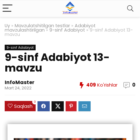
Uy
»
Mavzulatshitilgan testlar
»
Adabiyot
mavzulashtirilgan
»
9-sinf Adabiyot
»
9-sinf Adabiyot 13-
mavzu
9-sinf Adabiyot
9-sinf Adabiyot 13-
mavzu
InfoMaster
409
Ko'rishlar
0
Mart 24, 2022
0
Saqlash