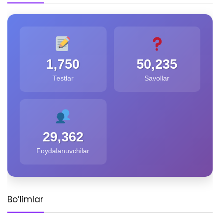
1,750
50,235
Testlar
Savollar
29,362
Foydalanuvchilar
Bo’limlar