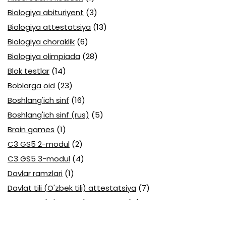
Biologiya abituriyent
(3)
Biologiya attestatsiya
(13)
Biologiya choraklik
(6)
Biologiya olimpiada
(28)
Blok testlar
(14)
Boblarga oid
(23)
Boshlang'ich sinf
(16)
Boshlang'ich sinf (rus)
(5)
Brain games
(1)
C3 GS5 2-modul
(2)
C3 GS5 3-modul
(4)
Davlar ramzlari
(1)
Davlat tili (O'zbek tili) attestatsiya
(7)
Davlat tili (O'zbek tili) olimpiada
(4)
Davlat va huquq asoslari olimpiada
(3)