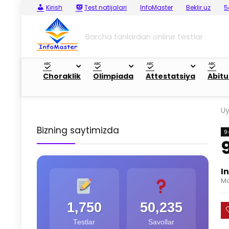
Kirish
Test natijalari
InfoMaster
Beklir.uz
5
Barcha fanlardan online testlar
Choraklik
Olimpiada
Attestatsiya
Abitu
U
Bizning saytimizda
9
I
Ma
1,750
50,235
Testlar
Savollar