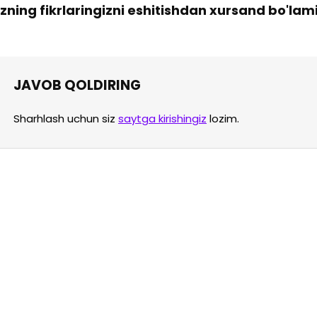
izning fikrlaringizni eshitishdan xursand bo'lam
JAVOB QOLDIRING
Sharhlash uchun siz
saytga kirishingiz
lozim.