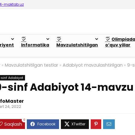
4-maktab.uz
Olimpiad
riyent
Informatika
Mavzulatshitilgan
o’quv yillar
y
»
Mavzulatshitilgan testlar
»
Adabiyot mavzulashtirilgan
»
9-s
-sinf Adabiyot
9-sinf Adabiyot 14-mavzu
nfoMaster
rt 24, 2022
0
Saqlash