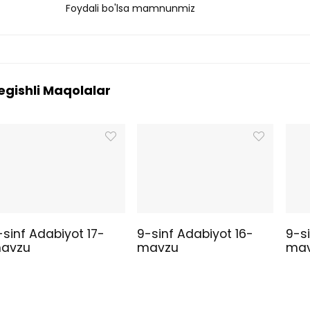
Foydali bo'lsa mamnunmiz
egishli Maqolalar
-sinf Adabiyot 17-
9-sinf Adabiyot 16-
9-s
avzu
mavzu
ma