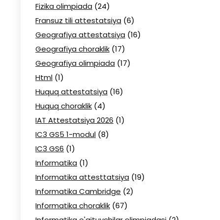
Fizika olimpiada
(24)
Fransuz tili attestatsiya
(6)
Geografiya attestatsiya
(16)
Geografiya choraklik
(17)
Geografiya olimpiada
(17)
Html
(1)
Huquq attestatsiya
(16)
Huquq choraklik
(4)
IAT Attestatsiya 2026
(1)
IC3 GS5 1-modul
(8)
IC3 GS6
(1)
Informatika
(1)
Informatika attesttatsiya
(19)
Informatika Cambridge
(2)
Informatika choraklik
(67)
Informatika o'qituvchilar olimpiadasi
(2)