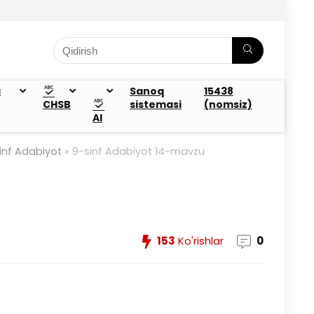
a
Sanoq
15438
CHSB
sistemasi
(nomsiz)
AI
inf Adabiyot
»
9-sinf Adabiyot 14-mavzu
153
Ko'rishlar
0