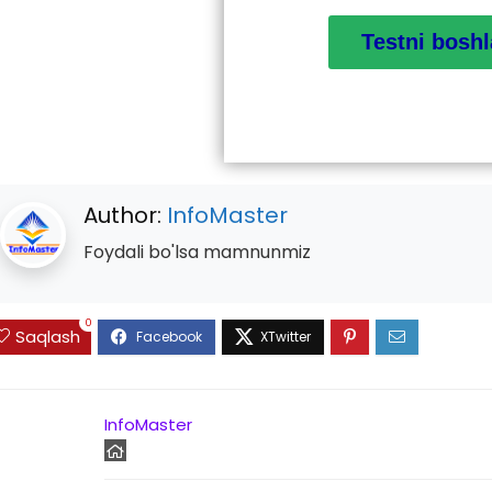
Author:
InfoMaster
Foydali bo'lsa mamnunmiz
0
Saqlash
InfoMaster