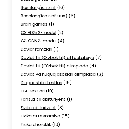
Boshlang'ich sinf
(16)
Boshlang'ich sinf (rus)
(5)
Brain games
(1)
C3 GS5 2-modul
(2)
C3 GS5 3-modul
(4)
Davlar ramzlari
(1)
Davlat tili (O'zbek tili) attestatsiya
(7)
Davlat tili (O'zbek tili) olimpiada
(4)
Davlat va huquq asoslari olimpiada
(3)
Diagnostika testlari
(15)
EGE testlari
(10)
Fansuz tili abituriyent
(1)
Fizika abituriyent
(3)
Fizika attestatsiya
(15)
Fizika choraklik
(16)