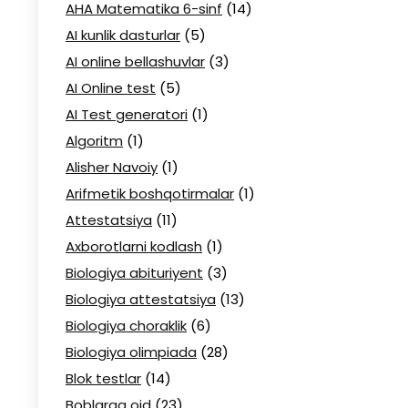
AHA Matematika 6-sinf
(14)
AI kunlik dasturlar
(5)
AI online bellashuvlar
(3)
AI Online test
(5)
AI Test generatori
(1)
Algoritm
(1)
Alisher Navoiy
(1)
Arifmetik boshqotirmalar
(1)
Attestatsiya
(11)
Axborotlarni kodlash
(1)
Biologiya abituriyent
(3)
Biologiya attestatsiya
(13)
Biologiya choraklik
(6)
Biologiya olimpiada
(28)
Blok testlar
(14)
Boblarga oid
(23)