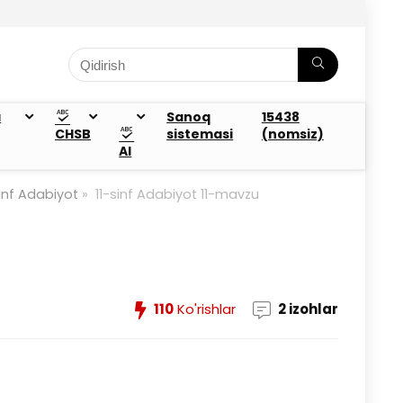
a
Sanoq
15438
CHSB
sistemasi
(nomsiz)
AI
sinf Adabiyot
»
11-sinf Adabiyot 11-mavzu
110
Ko'rishlar
2 izohlar