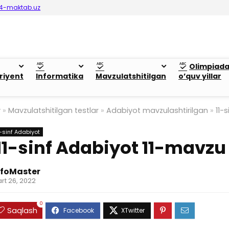
4-maktab.uz
Olimpiad
riyent
Informatika
Mavzulatshitilgan
o’quv yillar
y
»
Mavzulatshitilgan testlar
»
Adabiyot mavzulashtirilgan
»
11-
1-sinf Adabiyot
11-sinf Adabiyot 11-mavzu
nfoMaster
rt 26, 2022
0
Saqlash