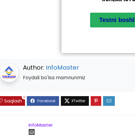
Author:
InfoMaster
Foydali bo'lsa mamnunmiz
0
Saqlash
InfoMaster