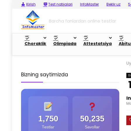
Kirish
Test natijalari
InfoMaster
Beklir.uz
5
Barcha fanlardan online testlar
Choraklik
Olimpiada
Attestatsiya
Abitu
U
Bizning saytimizda
1
I
Ma
1,750
50,235
Testlar
Savollar