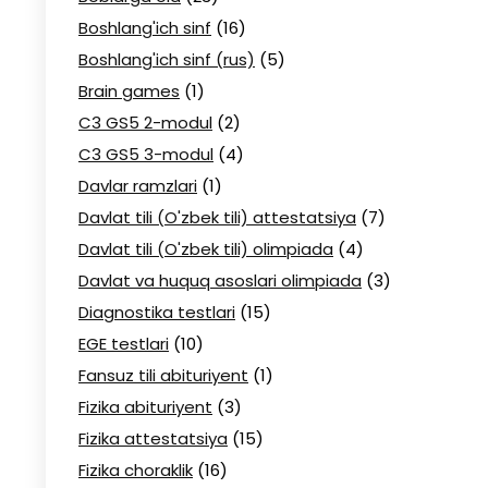
Boshlang'ich sinf
(16)
Boshlang'ich sinf (rus)
(5)
Brain games
(1)
C3 GS5 2-modul
(2)
C3 GS5 3-modul
(4)
Davlar ramzlari
(1)
Davlat tili (O'zbek tili) attestatsiya
(7)
Davlat tili (O'zbek tili) olimpiada
(4)
Davlat va huquq asoslari olimpiada
(3)
Diagnostika testlari
(15)
EGE testlari
(10)
Fansuz tili abituriyent
(1)
Fizika abituriyent
(3)
Fizika attestatsiya
(15)
Fizika choraklik
(16)