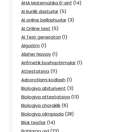
AHA Matematika 6-sinf
(14)
AI kunlik dasturlar
(5)
AI online bellashuvlar
(3)
AI Online test
(5)
AI Test generatori
(1)
Algoritm
(1)
Alisher Navoiy
(1)
Arifmetik boshqotirmalar
(1)
Attestatsiya
(11)
Axborotlarni kodlash
(1)
Biologiya abituriyent
(3)
Biologiya attestatsiya
(13)
Biologiya choraklik
(6)
Biologiya olimpiada
(28)
Blok testlar
(14)
Boblarga oid
(23)