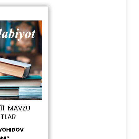
 11-MAVZU
STLAR
 VOHIDOV
ONI”