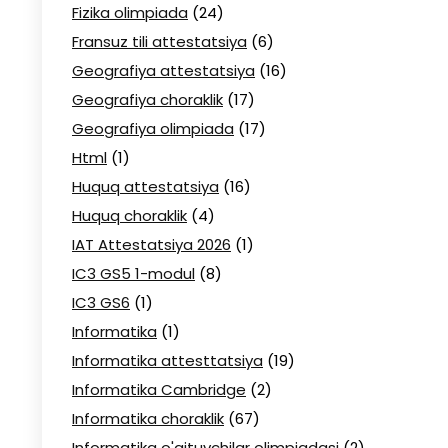
Fizika olimpiada
(24)
Fransuz tili attestatsiya
(6)
Geografiya attestatsiya
(16)
Geografiya choraklik
(17)
Geografiya olimpiada
(17)
Html
(1)
Huquq attestatsiya
(16)
Huquq choraklik
(4)
IAT Attestatsiya 2026
(1)
IC3 GS5 1-modul
(8)
IC3 GS6
(1)
Informatika
(1)
Informatika attesttatsiya
(19)
Informatika Cambridge
(2)
Informatika choraklik
(67)
Informatika o'qituvchilar olimpiadasi
(2)