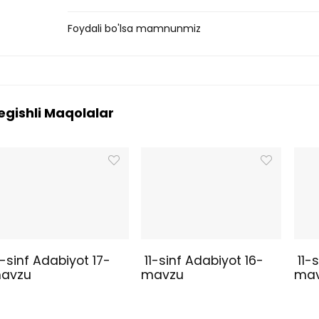
Foydali bo'lsa mamnunmiz
egishli Maqolalar
1-sinf Adabiyot 17-
11-sinf Adabiyot 16-
11-s
avzu
mavzu
ma