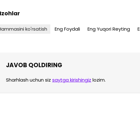
 Izohlar
Hammasini ko'rsatish
Eng Foydali
Eng Yuqori Reyting
E
JAVOB QOLDIRING
Sharhlash uchun siz
saytga kirishingiz
lozim.