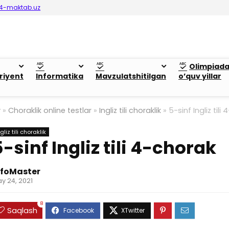
4-maktab.uz
Olimpiad
riyent
Informatika
Mavzulatshitilgan
o’quv yillar
y
»
Choraklik online testlar
»
Ingliz tili choraklik
»
5-sinf Ingliz tili
gliz tili choraklik
5-sinf Ingliz tili 4-chorak
nfoMaster
y 24, 2021
8
Saqlash