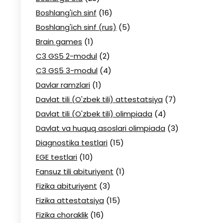
Boshlang'ich sinf
(16)
Boshlang'ich sinf (rus)
(5)
Brain games
(1)
C3 GS5 2-modul
(2)
C3 GS5 3-modul
(4)
Davlar ramzlari
(1)
Davlat tili (O'zbek tili) attestatsiya
(7)
Davlat tili (O'zbek tili) olimpiada
(4)
Davlat va huquq asoslari olimpiada
(3)
Diagnostika testlari
(15)
EGE testlari
(10)
Fansuz tili abituriyent
(1)
Fizika abituriyent
(3)
Fizika attestatsiya
(15)
Fizika choraklik
(16)