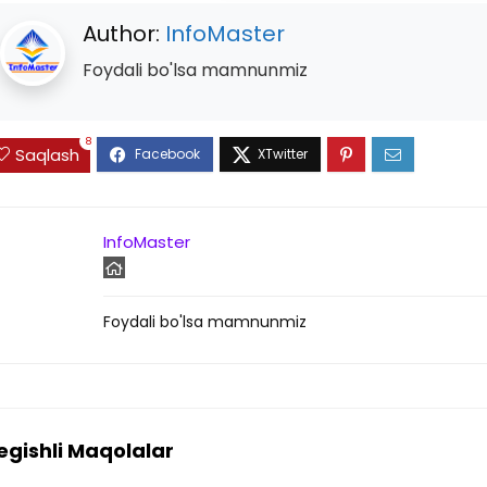
Author:
InfoMaster
Foydali bo'lsa mamnunmiz
8
Saqlash
InfoMaster
Foydali bo'lsa mamnunmiz
egishli Maqolalar