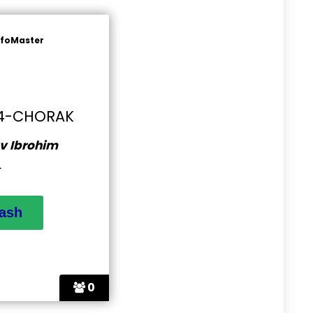
nfoMaster
I 4-CHORAK
v Ibrohim
.
0