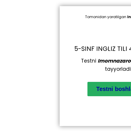
Tomonidan yaratilgan
I
5-SINF INGLIZ TIL
Testni
Imomnazaro
tayyorladi