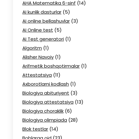
AHA Matematika 6-sinf
(14)
AI kunlik dasturlar
(5)
AI online bellashuvlar
(3)
AI Online test
(5)
AI Test generatori
(1)
Algoritm
(1)
Alisher Navoiy
(1)
Arifmetik boshqotirmalar
(1)
Attestatsiya
(11)
Axborotlarni kodlash
(1)
Biologiya abituriyent
(3)
Biologiya attestatsiya
(13)
Biologiya choraklik
(6)
Biologiya olimpiada
(28)
Blok testlar
(14)
Boblarga oid
(23)