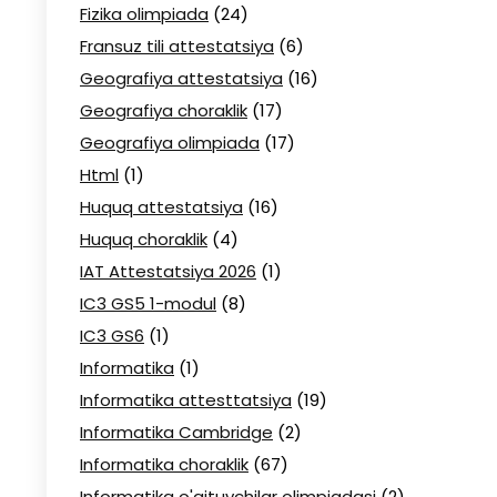
Fizika olimpiada
(24)
Fransuz tili attestatsiya
(6)
Geografiya attestatsiya
(16)
Geografiya choraklik
(17)
Geografiya olimpiada
(17)
Html
(1)
Huquq attestatsiya
(16)
Huquq choraklik
(4)
IAT Attestatsiya 2026
(1)
IC3 GS5 1-modul
(8)
IC3 GS6
(1)
Informatika
(1)
Informatika attesttatsiya
(19)
Informatika Cambridge
(2)
Informatika choraklik
(67)
Informatika o'qituvchilar olimpiadasi
(2)