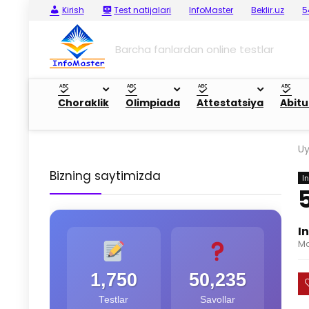
Kirish
Test natijalari
InfoMaster
Beklir.uz
5
Barcha fanlardan online testlar
Choraklik
Olimpiada
Attestatsiya
Abitu
U
Bizning saytimizda
In
I
Ma
1,750
50,235
Testlar
Savollar