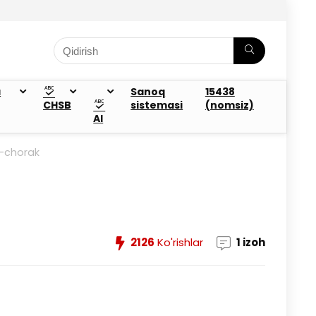
a
Sanoq
15438
CHSB
sistemasi
(nomsiz)
AI
 4-chorak
2126
Ko'rishlar
1 izoh