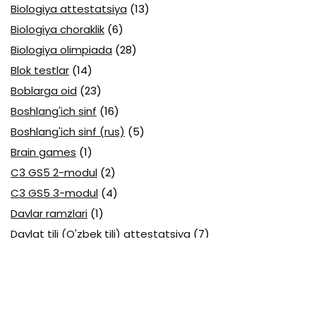
Biologiya attestatsiya
(13)
Biologiya choraklik
(6)
Biologiya olimpiada
(28)
Blok testlar
(14)
Boblarga oid
(23)
Boshlang'ich sinf
(16)
Boshlang'ich sinf (rus)
(5)
Brain games
(1)
C3 GS5 2-modul
(2)
C3 GS5 3-modul
(4)
Davlar ramzlari
(1)
Davlat tili (O'zbek tili) attestatsiya
(7)
Davlat tili (O'zbek tili) olimpiada
(4)
Davlat va huquq asoslari olimpiada
(3)
Diagnostika testlari
(15)
EGE testlari
(10)