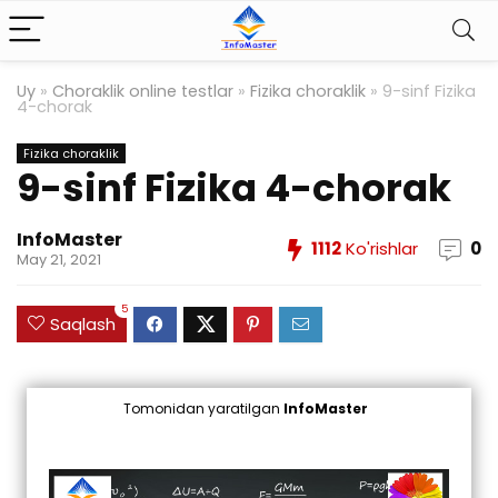
Uy
»
Choraklik online testlar
»
Fizika choraklik
»
9-sinf Fizika
4-chorak
Fizika choraklik
9-sinf Fizika 4-chorak
InfoMaster
1112
Ko'rishlar
0
May 21, 2021
5
Saqlash
Tomonidan yaratilgan
InfoMaster