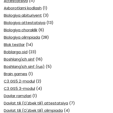
Attestatsiya
(11)
Axborotlarni kodlash
(1)
Biologiya abituriyent
(3)
Biologiya attestatsiya
(13)
Biologiya choraklik
(6)
Biologiya olimpiada
(28)
Blok testlar
(14)
Boblarga oid
(23)
Boshlang'ich sinf
(16)
Boshlang'ich sinf (rus)
(5)
Brain games
(1)
C3 GS5 2-modul
(2)
C3 GS5 3-modul
(4)
Davlar ramzlari
(1)
Davlat tili (O'zbek tili) attestatsiya
(7)
Davlat tili (O'zbek tili) olimpiada
(4)