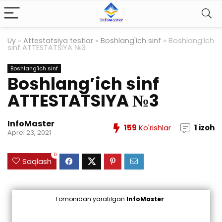
Uy
»
Attestatsiya testlar
»
Boshlang'ich sinf
»
Boshlang’ich
sinf ATTESTATSIYA №3
Boshlang'ich sinf
Boshlang’ich sinf
ATTESTATSIYA №3
InfoMaster
159
Ko'rishlar
1 izoh
Aprel 23, 2021
0
Saqlash
Tomonidan yaratilgan
InfoMaster