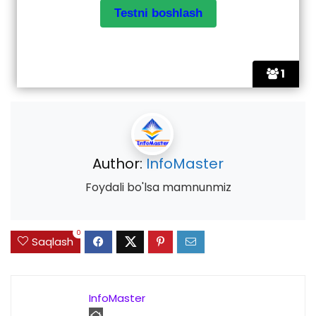
1
Author:
InfoMaster
Foydali bo'lsa mamnunmiz
0
Saqlash
InfoMaster