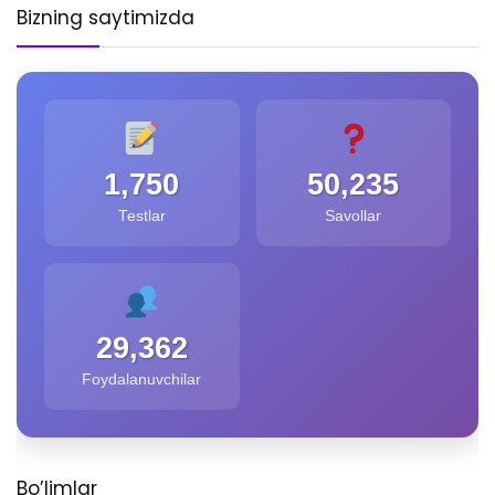
Bizning saytimizda
1,750
50,235
Testlar
Savollar
29,362
Foydalanuvchilar
Bo’limlar