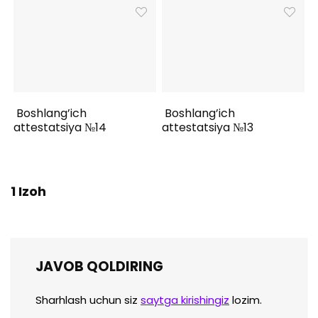
Boshlang’ich
Boshlang’ich
attestatsiya №14
attestatsiya №13
1 Izoh
JAVOB QOLDIRING
Sharhlash uchun siz
saytga kirishingiz
lozim.