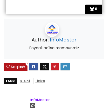
0
Author:
InfoMaster
Foydali bo'lsa mamnunmiz
1
Saqlash
TAGS:
6-sinf
Fizika
InfoMaster