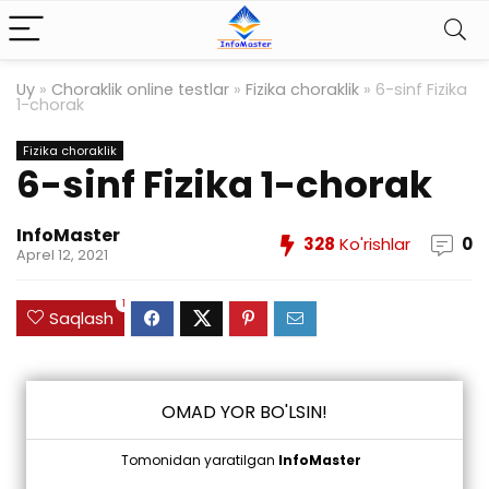
Uy
»
Choraklik online testlar
»
Fizika choraklik
»
6-sinf Fizika
1-chorak
Fizika choraklik
6-sinf Fizika 1-chorak
InfoMaster
328
Ko'rishlar
0
Aprel 12, 2021
1
Saqlash
OMAD YOR BO'LSIN!
Tomonidan yaratilgan
InfoMaster