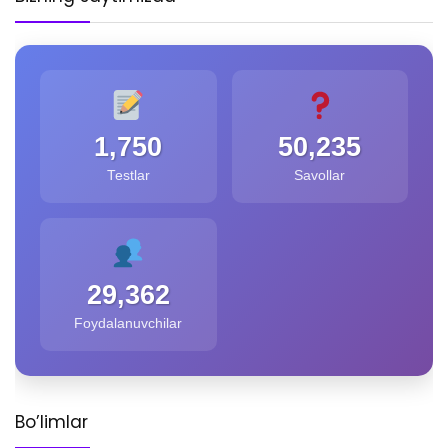
1,750
50,235
Testlar
Savollar
29,362
Foydalanuvchilar
Bo’limlar