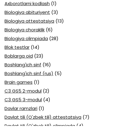
Axborotlarni kodlash
(1)
Biologiya abituriyent
(3)
Biologiya attestatsiya
(13)
Biologiya choraklik
(6)
Biologiya olimpiada
(28)
Blok testlar
(14)
Boblarga oid
(23)
Boshlang'ich sinf
(16)
Boshlang'ich sinf (rus)
(5)
Brain games
(1)
C3 GS5 2-modul
(2)
C3 GS5 3-modul
(4)
Davlar ramzlari
(1)
Davlat tili (O'zbek tili) attestatsiya
(7)
Davlat tili (O'zbek tili) olimpiada
(4)
Davlat va huquq asoslari olimpiada
(3)