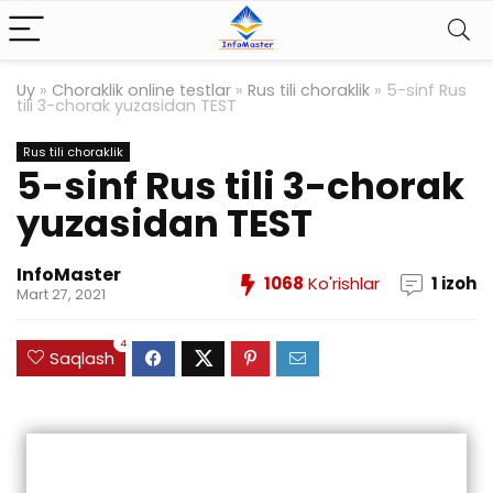
Uy
»
Choraklik online testlar
»
Rus tili choraklik
»
5-sinf Rus
tili 3-chorak yuzasidan TEST
Rus tili choraklik
5-sinf Rus tili 3-chorak
yuzasidan TEST
InfoMaster
1068
Ko'rishlar
1 izoh
Mart 27, 2021
4
Saqlash