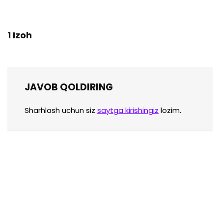
1 Izoh
JAVOB QOLDIRING
Sharhlash uchun siz
saytga kirishingiz
lozim.