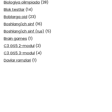
Biologiya olimpiada
(28)
Blok testlar
(14)
Boblarga oid
(23)
Boshlang'ich sinf
(16)
Boshlang'ich sinf (rus)
(5)
Brain games
(1)
C3 GS5 2-modul
(2)
C3 GS5 3-modul
(4)
Davlar ramzlari
(1)
Davlat tili (O'zbek tili) attestatsiya
(7)
Davlat tili (O'zbek tili) olimpiada
(4)
Davlat va huquq asoslari olimpiada
(3)
Diagnostika testlari
(15)
EGE testlari
(10)
Fansuz tili abituriyent
(1)
Fizika abituriyent
(3)