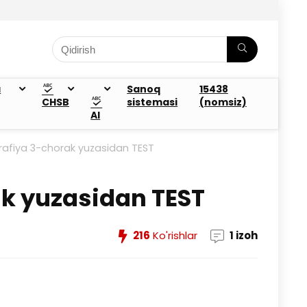
a
Sanoq
15438
CHSB
sistemasi
(nomsiz)
AI
rafiya 3-chorak yuzasidan TEST
ak yuzasidan TEST
216
Ko'rishlar
1 izoh