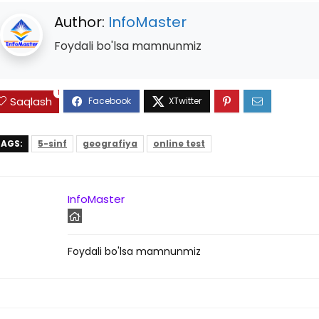
Author:
InfoMaster
Foydali bo'lsa mamnunmiz
1
Saqlash
AGS:
5-sinf
geografiya
online test
InfoMaster
Foydali bo'lsa mamnunmiz