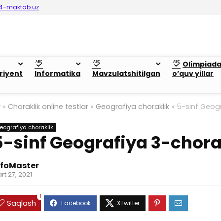
4-maktab.uz
Olimpiad
riyent
Informatika
Mavzulatshitilgan
o’quv yillar
y
»
Choraklik online testlar
»
Geografiya choraklik
»
5-sinf Geog
eografiya choraklik
5-sinf Geografiya 3-chor
nfoMaster
rt 27, 2021
1
Saqlash