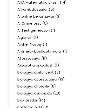
AHA Matematika 6-sinf
(14)
AI kunlik dasturlar
(5)
AI online bellashuvlar
(3)
AI Online test
(5)
AI Test generatori
(1)
Algoritm
(1)
Alisher Navoiy
(1)
Arifmetik boshqotirmalar
(1)
Attestatsiya
(11)
Axborotlarni kodlash
(1)
Biologiya abituriyent
(3)
Biologiya attestatsiya
(13)
Biologiya choraklik
(6)
Biologiya olimpiada
(28)
Blok testlar
(14)
Boblarga oid
(23)