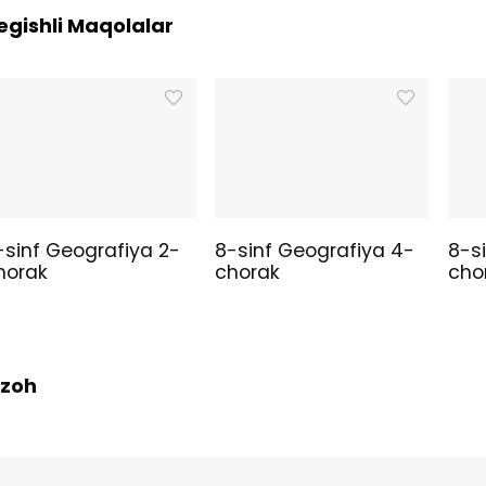
egishli Maqolalar
-sinf Geografiya 2-
8-sinf Geografiya 4-
8-s
horak
chorak
cho
 Izoh