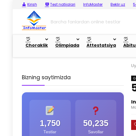
Kirish
Test natijalari
InfoMaster
Beklir.uz
5
Barcha fanlardan online testlar
Choraklik
Olimpiada
Attestatsiya
Abitu
U
Bizning saytimizda
G
I
Ma
1,750
50,235
Testlar
Savollar