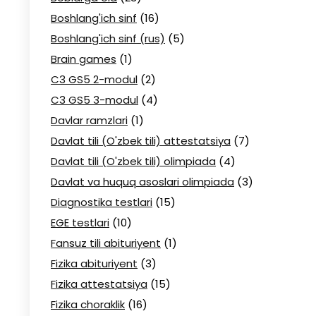
Boshlang'ich sinf
(16)
Boshlang'ich sinf (rus)
(5)
Brain games
(1)
C3 GS5 2-modul
(2)
C3 GS5 3-modul
(4)
Davlar ramzlari
(1)
Davlat tili (O'zbek tili) attestatsiya
(7)
Davlat tili (O'zbek tili) olimpiada
(4)
Davlat va huquq asoslari olimpiada
(3)
Diagnostika testlari
(15)
EGE testlari
(10)
Fansuz tili abituriyent
(1)
Fizika abituriyent
(3)
Fizika attestatsiya
(15)
Fizika choraklik
(16)