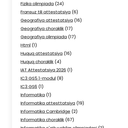
Fizika olimpiada
(24)
Fransuz tili attestatsiya
(6)
Geografiya attestatsiya
(16)
Geografiya choraklik
(17)
Geografiya olimpiada
(17)
Html
(1)
Huquq attestatsiya
(16)
Huquq choraklik
(4)
IAT Attestatsiya 2026
(1)
IC3 GS5 1-modul
(8)
IC3 GS6
(1)
Informatika
(1)
Informatika attesttatsiya
(19)
Informatika Cambridge
(2)
Informatika choraklik
(67)
Informatika o'qituvchilar olimpiadasi
(2)