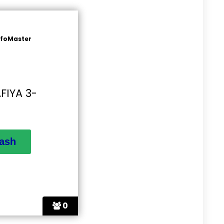
nfoMaster
FIYA 3-
0