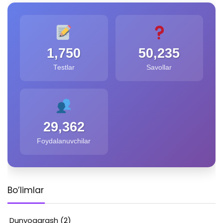
1,750
50,235
Testlar
Savollar
29,362
Foydalanuvchilar
Bo’limlar
Dunyoqarash
(2)