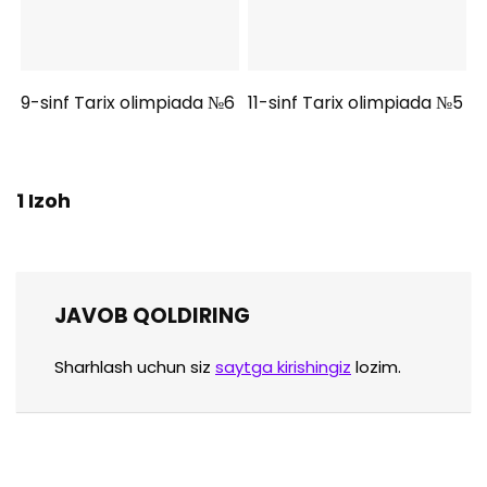
9-sinf Tarix olimpiada №6
11-sinf Tarix olimpiada №5
1 Izoh
JAVOB QOLDIRING
Sharhlash uchun siz
saytga kirishingiz
lozim.