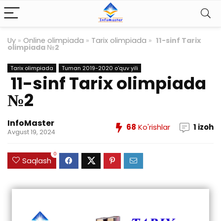
Uy
»
Online olimpiada
»
Tarix olimpiada
»
11-sinf Tarix
olimpiada №2
Tarix olimpiada
Tuman 2019-2020 o'quv yili
11-sinf Tarix olimpiada
№2
InfoMaster
68
Ko'rishlar
1 izoh
Avgust 19, 2024
0
Saqlash