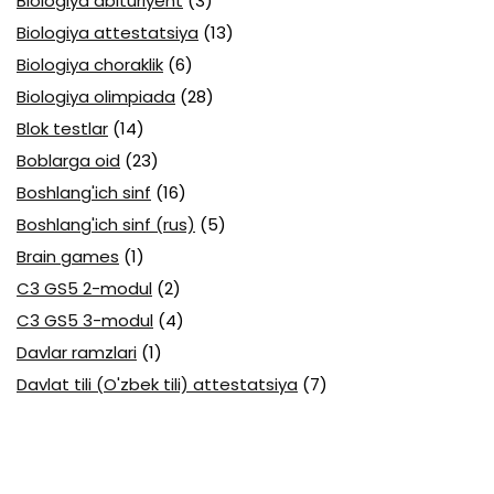
Biologiya abituriyent
(3)
Biologiya attestatsiya
(13)
Biologiya choraklik
(6)
Biologiya olimpiada
(28)
Blok testlar
(14)
Boblarga oid
(23)
Boshlang'ich sinf
(16)
Boshlang'ich sinf (rus)
(5)
Brain games
(1)
C3 GS5 2-modul
(2)
C3 GS5 3-modul
(4)
Davlar ramzlari
(1)
Davlat tili (O'zbek tili) attestatsiya
(7)
Davlat tili (O'zbek tili) olimpiada
(4)
Davlat va huquq asoslari olimpiada
(3)
Diagnostika testlari
(15)