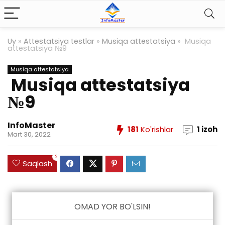
Uy
»
Attestatsiya testlar
»
Musiqa attestatsiya
»
Musiqa
attestatsiya №9
Musiqa attestatsiya
Musiqa attestatsiya
№9
InfoMaster
181
Ko'rishlar
1 izoh
Mart 30, 2022
2
Saqlash
OMAD YOR BO'LSIN!