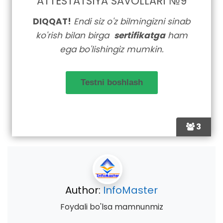
ATTESTATSIYA SAVOLLARI №9
DIQQAT!
Endi siz o'z bilmingizni sinab
ko'rish bilan birga
sertifikatga
ham
ega bo'lishingiz mumkin.
3
Author:
InfoMaster
Foydali bo'lsa mamnunmiz