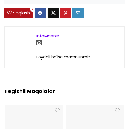
2
Saqlash
InfoMaster
Foydali bo'lsa mamnunmiz
Tegishli Maqolalar