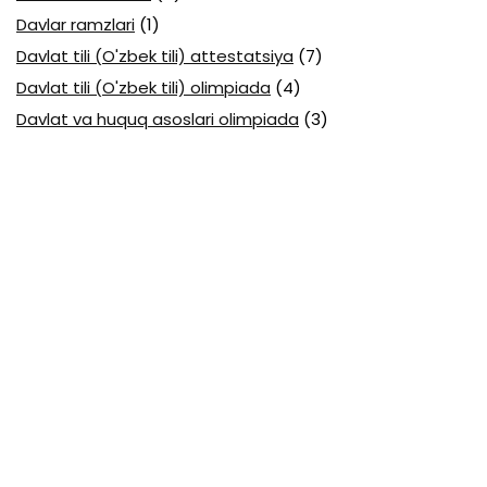
Davlar ramzlari
(1)
Davlat tili (O'zbek tili) attestatsiya
(7)
Davlat tili (O'zbek tili) olimpiada
(4)
Davlat va huquq asoslari olimpiada
(3)
Diagnostika testlari
(15)
EGE testlari
(10)
Fansuz tili abituriyent
(1)
Fizika abituriyent
(3)
Fizika attestatsiya
(15)
Fizika choraklik
(16)
Fizika olimpiada
(24)
Fransuz tili attestatsiya
(6)
Geografiya attestatsiya
(16)
Geografiya choraklik
(17)
Geografiya olimpiada
(17)