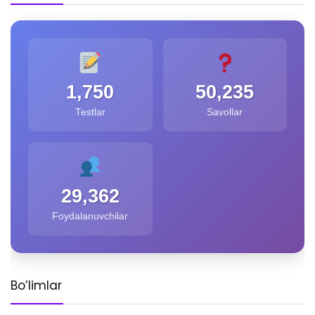
1,750
50,235
Testlar
Savollar
29,362
Foydalanuvchilar
Bo’limlar