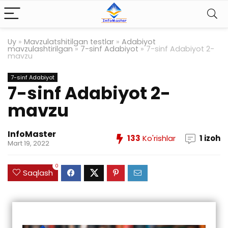
Uy
»
Mavzulatshitilgan testlar
»
Adabiyot
mavzulashtirilgan
»
7-sinf Adabiyot
»
7-sinf Adabiyot 2-
mavzu
7-sinf Adabiyot
7-sinf Adabiyot 2-
mavzu
InfoMaster
133
Ko'rishlar
1 izoh
Mart 19, 2022
0
Saqlash