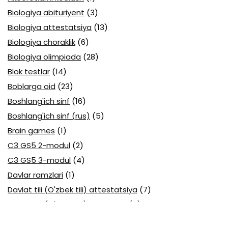
Biologiya abituriyent
(3)
Biologiya attestatsiya
(13)
Biologiya choraklik
(6)
Biologiya olimpiada
(28)
Blok testlar
(14)
Boblarga oid
(23)
Boshlang'ich sinf
(16)
Boshlang'ich sinf (rus)
(5)
Brain games
(1)
C3 GS5 2-modul
(2)
C3 GS5 3-modul
(4)
Davlar ramzlari
(1)
Davlat tili (O'zbek tili) attestatsiya
(7)
Davlat tili (O'zbek tili) olimpiada
(4)
Davlat va huquq asoslari olimpiada
(3)