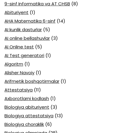
9-sinf Informatika va AT CHSB
(8)
Abituriyent
(1)
AHA Matematika 6-sinf
(14)
AI kunlik dasturlar
(5)
AI online bellashuvlar
(3)
AI Online test
(5)
AI Test generatori
(1)
Algoritm
(1)
Alisher Navoiy
(1)
Arifmetik boshqotirmalar
(1)
Attestatsiya
(11)
Axborotlarni kodlash
(1)
Biologiya abituriyent
(3)
Biologiya attestatsiya
(13)
Biologiya choraklik
(6)
Biologiya olimpiada
(28)