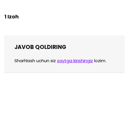
1 Izoh
JAVOB QOLDIRING
Sharhlash uchun siz
saytga kirishingiz
lozim.