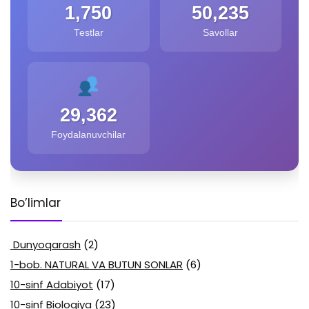
1,750
50,235
Testlar
Savollar
29,362
Foydalanuvchilar
Bo’limlar
Dunyoqarash
(2)
1-bob. NATURAL VA BUTUN SONLAR
(6)
10-sinf Adabiyot
(17)
10-sinf Biologiya
(23)