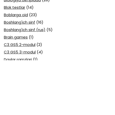
Blok testlar
(14)
Boblarga oid
(23)
Boshlang'ich sinf
(16)
Boshlang'ich sinf (rus)
(5)
Brain games
(1)
C3 GS5 2-modul
(2)
C3 GS5 3-modul
(4)
Davlar ramzlari
(1)
Davlat tili (O'zbek tili) attestatsiya
(7)
Davlat tili (O'zbek tili) olimpiada
(4)
Davlat va huquq asoslari olimpiada
(3)
Diagnostika testlari
(15)
EGE testlari
(10)
Fansuz tili abituriyent
(1)
Fizika abituriyent
(3)