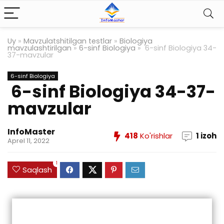
Uy
»
Mavzulatshitilgan testlar
»
Biologiya
mavzulashtirilgan
»
6-sinf Biologiya
»
6-sinf Biologiya 34-
37-mavzular
6-sinf Biologiya
6-sinf Biologiya 34-37-
mavzular
InfoMaster
418
Ko'rishlar
1 izoh
Aprel 11, 2022
1
Saqlash