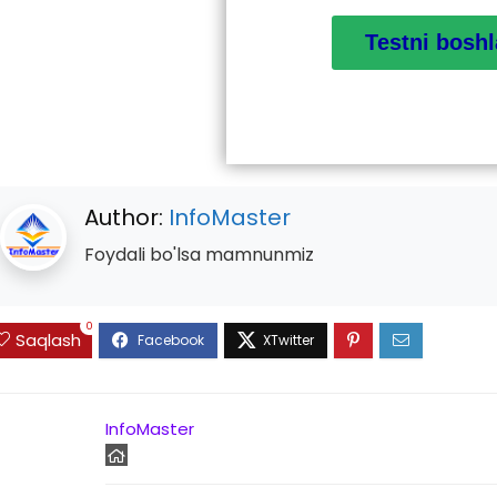
Author:
InfoMaster
Foydali bo'lsa mamnunmiz
0
Saqlash
InfoMaster