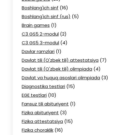
Boshlang'ich sinf
(16)
Boshlang'ich sinf (rus)
(5)
Brain games
(1)
C3 GS5 2-modul
(2)
C3 GS5 3-modul
(4)
Davlar ramzlari
(1)
Davlat tili (O'zbek tili) attestatsiya
(7)
Davlat tili (O'zbek tili) olimpiada
(4)
Davlat va huquq asoslari olimpiada
(3)
Diagnostika testlari
(15)
EGE testlari
(10)
Fansuz tili abituriyent
(1)
Fizika abituriyent
(3)
Fizika attestatsiya
(15)
Fizika choraklik
(16)