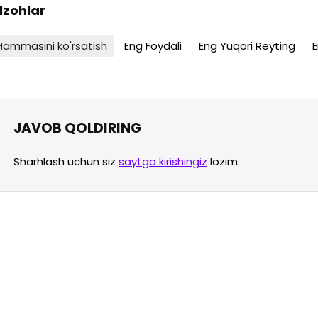
 Izohlar
Hammasini ko'rsatish
Eng Foydali
Eng Yuqori Reyting
E
JAVOB QOLDIRING
Sharhlash uchun siz
saytga kirishingiz
lozim.