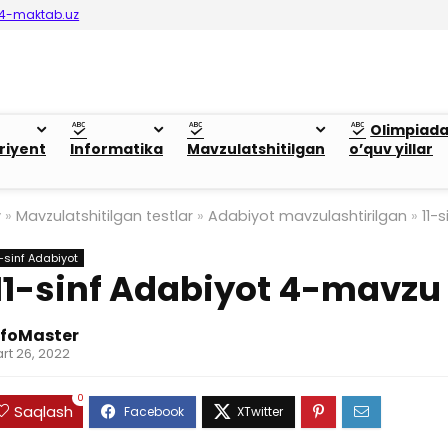
4-maktab.uz
Olimpiad
riyent
Informatika
Mavzulatshitilgan
o’quv yillar
y
»
Mavzulatshitilgan testlar
»
Adabiyot mavzulashtirilgan
»
11-
1-sinf Adabiyot
11-sinf Adabiyot 4-mavzu
nfoMaster
rt 26, 2022
0
Saqlash