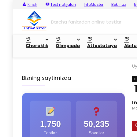
Kirish
Test natijalari
InfoMaster
Beklir.uz
5
Barcha fanlardan online testlar
Choraklik
Olimpiada
Attestatsiya
Abitu
U
Bizning saytimizda
1
I
Ma
1,750
50,235
Testlar
Savollar