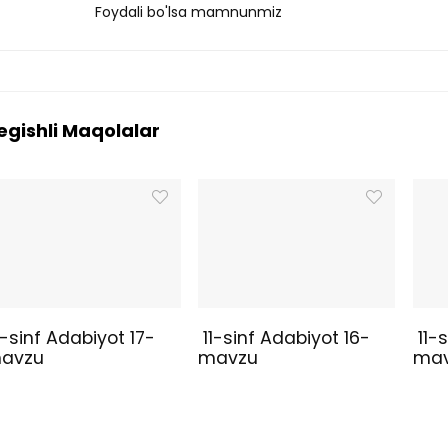
Foydali bo'lsa mamnunmiz
egishli Maqolalar
1-sinf Adabiyot 17-
11-sinf Adabiyot 16-
11-s
avzu
mavzu
ma