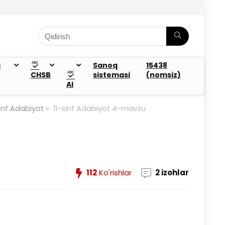
a
Sanoq
15438
CHSB
sistemasi
(nomsiz)
AI
sinf Adabiyot
»
11-sinf Adabiyot 4-mavzu
112
Ko'rishlar
2 izohlar