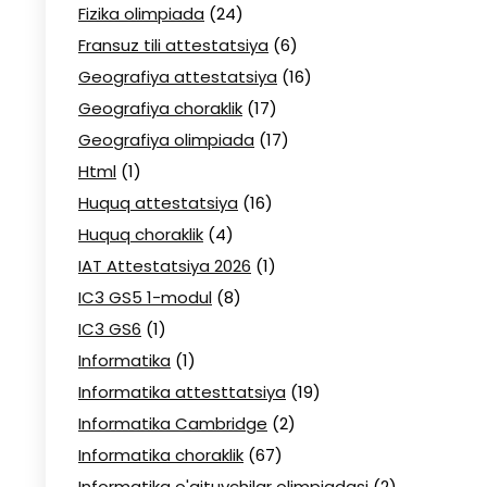
Fizika olimpiada
(24)
Fransuz tili attestatsiya
(6)
Geografiya attestatsiya
(16)
Geografiya choraklik
(17)
Geografiya olimpiada
(17)
Html
(1)
Huquq attestatsiya
(16)
Huquq choraklik
(4)
IAT Attestatsiya 2026
(1)
IC3 GS5 1-modul
(8)
IC3 GS6
(1)
Informatika
(1)
Informatika attesttatsiya
(19)
Informatika Cambridge
(2)
Informatika choraklik
(67)
Informatika o'qituvchilar olimpiadasi
(2)