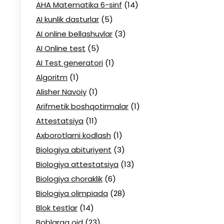
AHA Matematika 6-sinf
(14)
AI kunlik dasturlar
(5)
AI online bellashuvlar
(3)
AI Online test
(5)
AI Test generatori
(1)
Algoritm
(1)
Alisher Navoiy
(1)
Arifmetik boshqotirmalar
(1)
Attestatsiya
(11)
Axborotlarni kodlash
(1)
Biologiya abituriyent
(3)
Biologiya attestatsiya
(13)
Biologiya choraklik
(6)
Biologiya olimpiada
(28)
Blok testlar
(14)
Boblarga oid
(23)