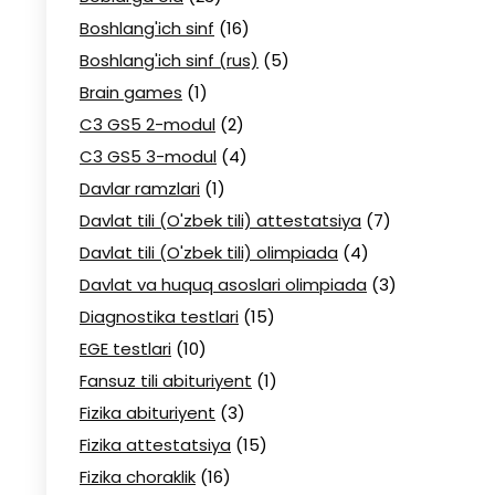
Boshlang'ich sinf
(16)
Boshlang'ich sinf (rus)
(5)
Brain games
(1)
C3 GS5 2-modul
(2)
C3 GS5 3-modul
(4)
Davlar ramzlari
(1)
Davlat tili (O'zbek tili) attestatsiya
(7)
Davlat tili (O'zbek tili) olimpiada
(4)
Davlat va huquq asoslari olimpiada
(3)
Diagnostika testlari
(15)
EGE testlari
(10)
Fansuz tili abituriyent
(1)
Fizika abituriyent
(3)
Fizika attestatsiya
(15)
Fizika choraklik
(16)