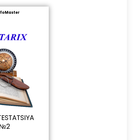
nfoMaster
TESTATSIYA
 №2