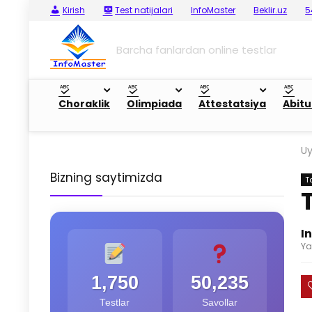
Kirish
Test natijalari
InfoMaster
Beklir.uz
5
Barcha fanlardan online testlar
Choraklik
Olimpiada
Attestatsiya
Abitu
U
Bizning saytimizda
T
I
Ya
1,750
50,235
Testlar
Savollar