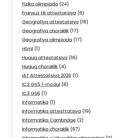
Fizika olimpiada
(24)
Fransuz tili attestatsiya
(6)
Geografiya attestatsiya
(16)
Geografiya choraklik
(17)
Geografiya olimpiada
(17)
Html
(1)
Huquq attestatsiya
(16)
Huquq choraklik
(4)
IAT Attestatsiya 2026
(1)
IC3 GS5 1-modul
(8)
IC3 GS6
(1)
Informatika
(1)
Informatika attesttatsiya
(19)
Informatika Cambridge
(2)
Informatika choraklik
(67)
Informatika o'qituvchilar olimpiadasi
(2)