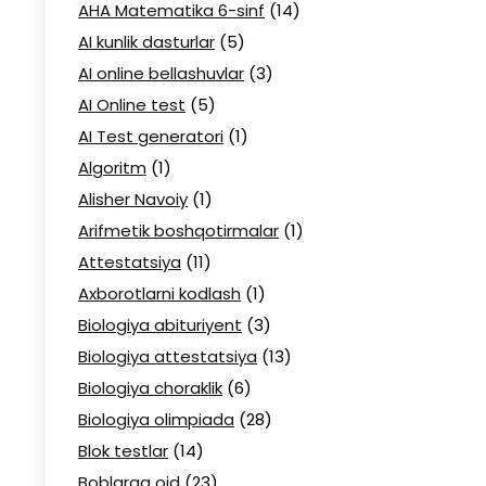
AHA Matematika 6-sinf
(14)
AI kunlik dasturlar
(5)
AI online bellashuvlar
(3)
AI Online test
(5)
AI Test generatori
(1)
Algoritm
(1)
Alisher Navoiy
(1)
Arifmetik boshqotirmalar
(1)
Attestatsiya
(11)
Axborotlarni kodlash
(1)
Biologiya abituriyent
(3)
Biologiya attestatsiya
(13)
Biologiya choraklik
(6)
Biologiya olimpiada
(28)
Blok testlar
(14)
Boblarga oid
(23)