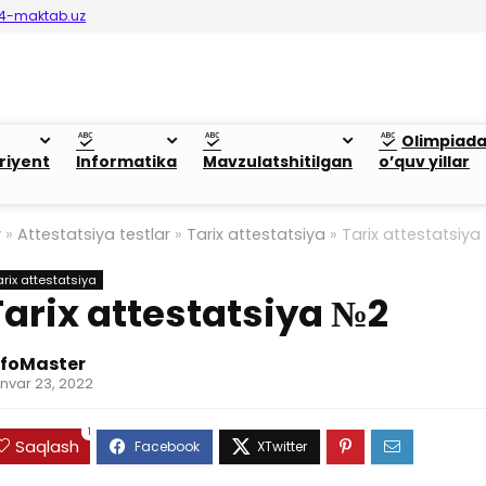
4-maktab.uz
Olimpiad
riyent
Informatika
Mavzulatshitilgan
o’quv yillar
y
»
Attestatsiya testlar
»
Tarix attestatsiya
»
Tarix attestatsiya
arix attestatsiya
Tarix attestatsiya №2
nfoMaster
nvar 23, 2022
1
Saqlash