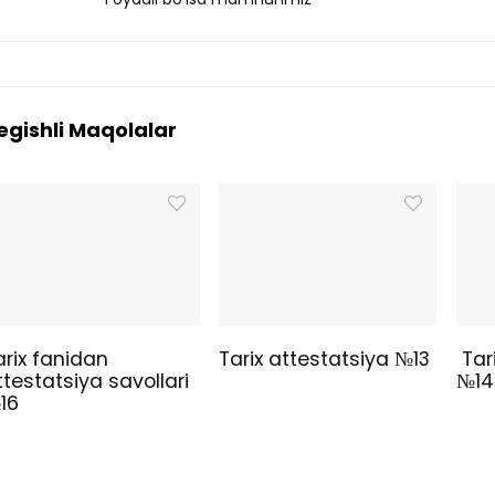
egishli Maqolalar
arix fanidan
Tarix attestatsiya №13
Tari
ttestatsiya savollari
№14
16