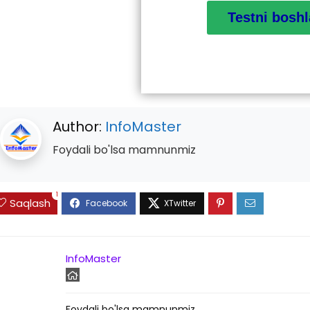
Author:
InfoMaster
Foydali bo'lsa mamnunmiz
1
Saqlash
InfoMaster
Foydali bo'lsa mamnunmiz