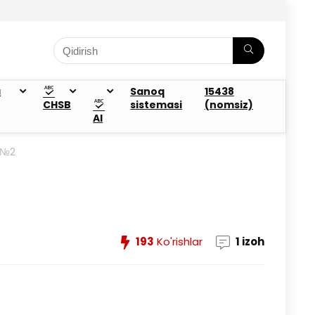
a
Sanoq
15438
CHSB
sistemasi
(nomsiz)
AI
 №2
193
Ko'rishlar
1 izoh