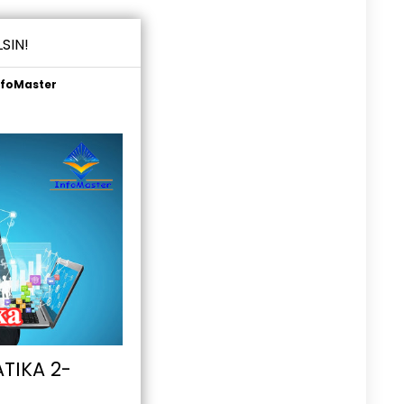
SIN!
nfoMaster
ATIKA 2-