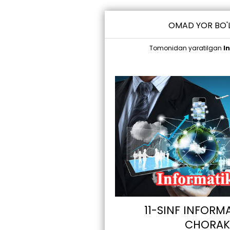
OMAD YOR BO'L
Tomonidan yaratilgan
I
11-SINF INFORM
CHORAK