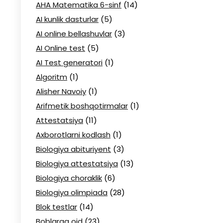
AHA Matematika 6-sinf
(14)
AI kunlik dasturlar
(5)
AI online bellashuvlar
(3)
AI Online test
(5)
AI Test generatori
(1)
Algoritm
(1)
Alisher Navoiy
(1)
Arifmetik boshqotirmalar
(1)
Attestatsiya
(11)
Axborotlarni kodlash
(1)
Biologiya abituriyent
(3)
Biologiya attestatsiya
(13)
Biologiya choraklik
(6)
Biologiya olimpiada
(28)
Blok testlar
(14)
Boblarga oid
(23)