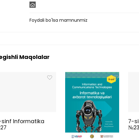
Foydali bo'lsa mamnunmiz
egishli Maqolalar
-sinf Informatika
7-si
27
№2