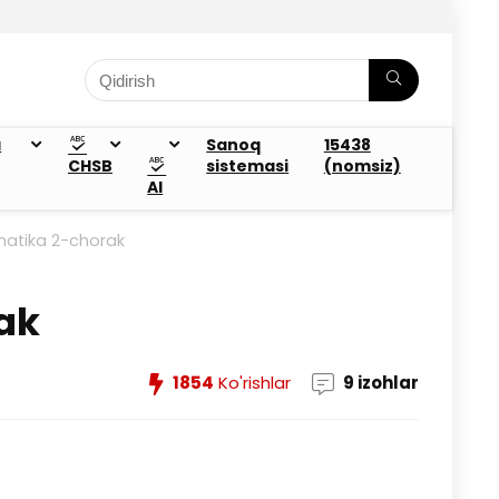
a
Sanoq
15438
CHSB
sistemasi
(nomsiz)
AI
rmatika 2-chorak
rak
1854
Ko'rishlar
9 izohlar