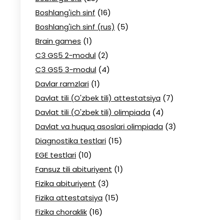
Boshlang'ich sinf
(16)
Boshlang'ich sinf (rus)
(5)
Brain games
(1)
C3 GS5 2-modul
(2)
C3 GS5 3-modul
(4)
Davlar ramzlari
(1)
Davlat tili (O'zbek tili) attestatsiya
(7)
Davlat tili (O'zbek tili) olimpiada
(4)
Davlat va huquq asoslari olimpiada
(3)
Diagnostika testlari
(15)
EGE testlari
(10)
Fansuz tili abituriyent
(1)
Fizika abituriyent
(3)
Fizika attestatsiya
(15)
Fizika choraklik
(16)