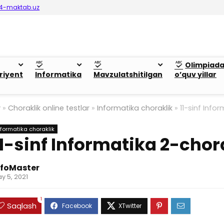
4-maktab.uz
Olimpiad
riyent
Informatika
Mavzulatshitilgan
o’quv yillar
y
»
Choraklik online testlar
»
Informatika choraklik
»
11-sinf Info
nformatika choraklik
11-sinf Informatika 2-cho
nfoMaster
y 5, 2021
1
Saqlash