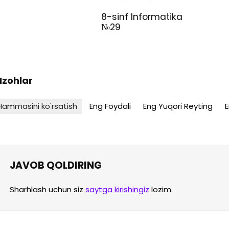
8-sinf Informatika
№29
 Izohlar
Hammasini ko'rsatish
Eng Foydali
Eng Yuqori Reyting
E
JAVOB QOLDIRING
Sharhlash uchun siz
saytga kirishingiz
lozim.