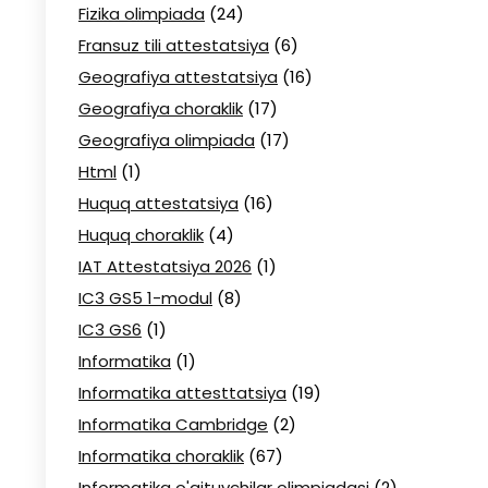
Fizika olimpiada
(24)
Fransuz tili attestatsiya
(6)
Geografiya attestatsiya
(16)
Geografiya choraklik
(17)
Geografiya olimpiada
(17)
Html
(1)
Huquq attestatsiya
(16)
Huquq choraklik
(4)
IAT Attestatsiya 2026
(1)
IC3 GS5 1-modul
(8)
IC3 GS6
(1)
Informatika
(1)
Informatika attesttatsiya
(19)
Informatika Cambridge
(2)
Informatika choraklik
(67)
Informatika o'qituvchilar olimpiadasi
(2)