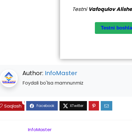
Testni
Vafoqulov Alish
Author:
InfoMaster
Foydali bo'lsa mamnunmiz
1
Saqlash
InfoMaster