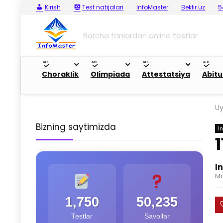
Kirish
Test natijalari
InfoMaster
Beklir.uz
5
Barcha fanlardan online testlar
Choraklik
Olimpiada
Attestatsiya
Abitu
U
Bizning saytimizda
I
I
Ma
1,750
50,235
Testlar
Savollar