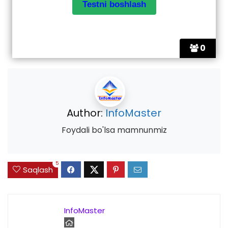
0
Author:
InfoMaster
Foydali bo'lsa mamnunmiz
5
Saqlash
InfoMaster