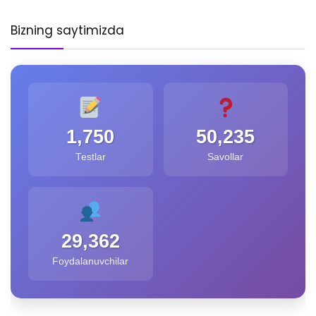
Bizning saytimizda
1,750
50,235
Testlar
Savollar
29,362
Foydalanuvchilar