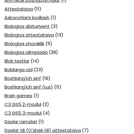
Arifmetik boshqotirmalar
(1)
Attestatsiya
(11)
Axborotlarni kodlash
(1)
Biologiya abituriyent
(3)
Biologiya attestatsiya
(13)
Biologiya choraklik
(6)
Biologiya olimpiada
(28)
Blok testlar
(14)
Boblarga oid
(23)
Boshlang'ich sinf
(16)
Boshlang'ich sinf (rus)
(5)
Brain games
(1)
C3 GS5 2-modul
(2)
C3 GS5 3-modul
(4)
Davlar ramzlari
(1)
Davlat tili (O'zbek tili) attestatsiya
(7)