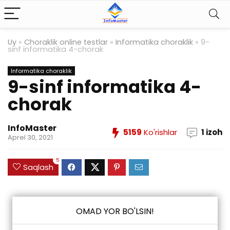
Uy
»
Choraklik online testlar
»
Informatika choraklik
»
9-
sinf informatika 4-chorak
Informatika choraklik
9-sinf informatika 4-
chorak
InfoMaster
5159
Ko'rishlar
1 izoh
Aprel 30, 2021
5
Saqlash
OMAD YOR BO'LSIN!