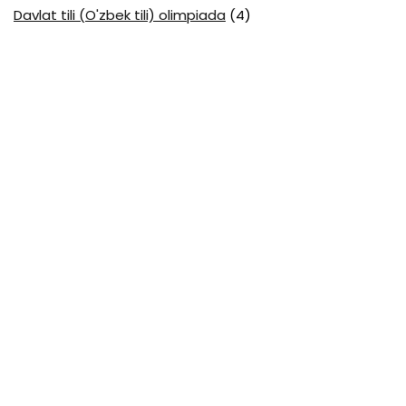
Davlat tili (O'zbek tili) olimpiada
(4)
Davlat va huquq asoslari olimpiada
(3)
Diagnostika testlari
(15)
EGE testlari
(10)
Fansuz tili abituriyent
(1)
Fizika abituriyent
(3)
Fizika attestatsiya
(15)
Fizika choraklik
(16)
Fizika olimpiada
(24)
Fransuz tili attestatsiya
(6)
Geografiya attestatsiya
(16)
Geografiya choraklik
(17)
Geografiya olimpiada
(17)
Html
(1)
Huquq attestatsiya
(16)