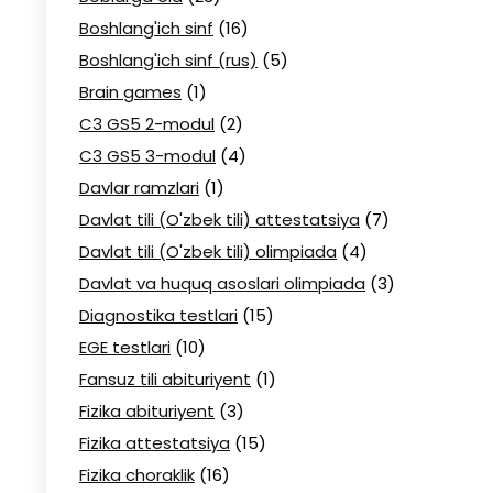
Boshlang'ich sinf
(16)
Boshlang'ich sinf (rus)
(5)
Brain games
(1)
C3 GS5 2-modul
(2)
C3 GS5 3-modul
(4)
Davlar ramzlari
(1)
Davlat tili (O'zbek tili) attestatsiya
(7)
Davlat tili (O'zbek tili) olimpiada
(4)
Davlat va huquq asoslari olimpiada
(3)
Diagnostika testlari
(15)
EGE testlari
(10)
Fansuz tili abituriyent
(1)
Fizika abituriyent
(3)
Fizika attestatsiya
(15)
Fizika choraklik
(16)