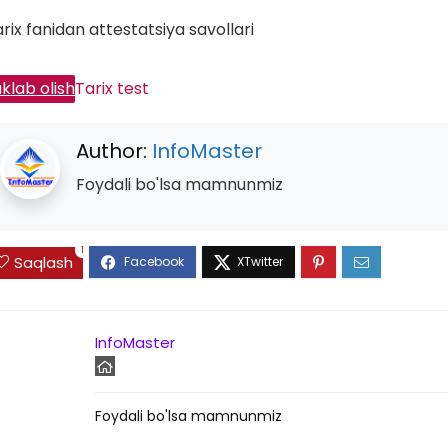
rix fanidan attestatsiya savollari
klab olish
Tarix test
Author:
InfoMaster
Foydali bo'lsa mamnunmiz
1
Saqlash
InfoMaster
Foydali bo'lsa mamnunmiz