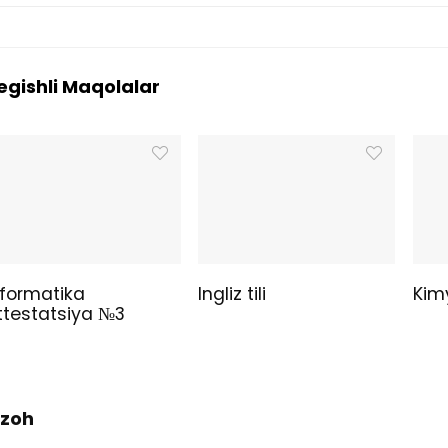
egishli Maqolalar
nformatika
Ingliz tili
Kim
ttestatsiya №3
 Izoh