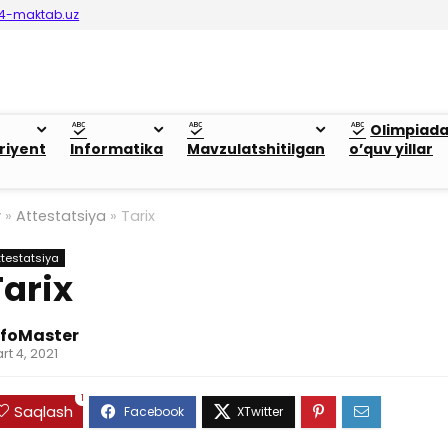
4-maktab.uz
Olimpiad
riyent
Informatika
Mavzulatshitilgan
o’quv yillar
y
»
Attestatsiya
»
Tarix
ttestatsiya
Tarix
nfoMaster
rt 4, 2021
1
Saqlash