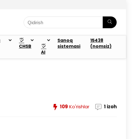
a
Sanoq
15438
CHSB
sistemasi
(nomsiz)
AI
109
Ko'rishlar
1 izoh