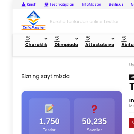
Kirish
Test natijalari
InfoMaster
Beklir.uz
5
Barcha fanlardan online testlar
Choraklik
Olimpiada
Attestatsiya
Abitu
U
Bizning saytimizda
A
I
Ma
1,750
50,235
Testlar
Savollar