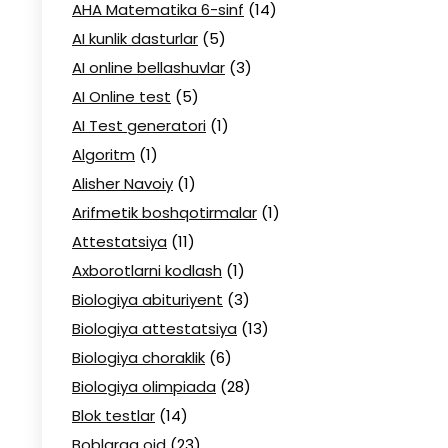
AHA Matematika 6-sinf
(14)
AI kunlik dasturlar
(5)
AI online bellashuvlar
(3)
AI Online test
(5)
AI Test generatori
(1)
Algoritm
(1)
Alisher Navoiy
(1)
Arifmetik boshqotirmalar
(1)
Attestatsiya
(11)
Axborotlarni kodlash
(1)
Biologiya abituriyent
(3)
Biologiya attestatsiya
(13)
Biologiya choraklik
(6)
Biologiya olimpiada
(28)
Blok testlar
(14)
Boblarga oid
(23)