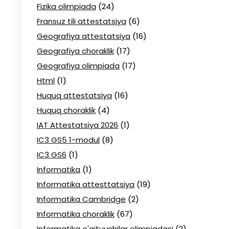
Fizika olimpiada
(24)
Fransuz tili attestatsiya
(6)
Geografiya attestatsiya
(16)
Geografiya choraklik
(17)
Geografiya olimpiada
(17)
Html
(1)
Huquq attestatsiya
(16)
Huquq choraklik
(4)
IAT Attestatsiya 2026
(1)
IC3 GS5 1-modul
(8)
IC3 GS6
(1)
Informatika
(1)
Informatika attesttatsiya
(19)
Informatika Cambridge
(2)
Informatika choraklik
(67)
Informatika o'qituvchilar olimpiadasi
(2)