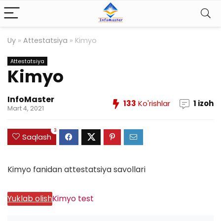
Uy
»
Attestatsiya
»
Kimyo
Attestatsiya
Kimyo
InfoMaster
133
Ko'rishlar
1 izoh
Mart 4, 2021
3
Saqlash
Kimyo fanidan attestatsiya savollari
Yuklab olish
Kimyo test