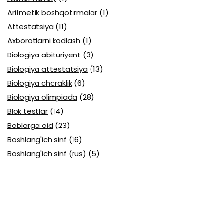
Arifmetik boshqotirmalar
(1)
Attestatsiya
(11)
Axborotlarni kodlash
(1)
Biologiya abituriyent
(3)
Biologiya attestatsiya
(13)
Biologiya choraklik
(6)
Biologiya olimpiada
(28)
Blok testlar
(14)
Boblarga oid
(23)
Boshlang'ich sinf
(16)
Boshlang'ich sinf (rus)
(5)
Brain games
(1)
C3 GS5 2-modul
(2)
C3 GS5 3-modul
(4)
Davlar ramzlari
(1)