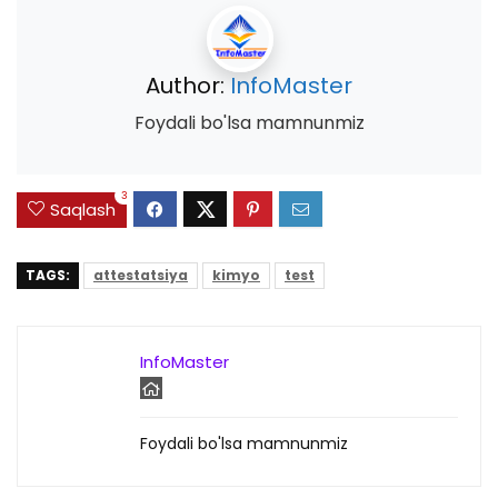
Author:
InfoMaster
Foydali bo'lsa mamnunmiz
3
Saqlash
TAGS:
attestatsiya
kimyo
test
InfoMaster
Foydali bo'lsa mamnunmiz