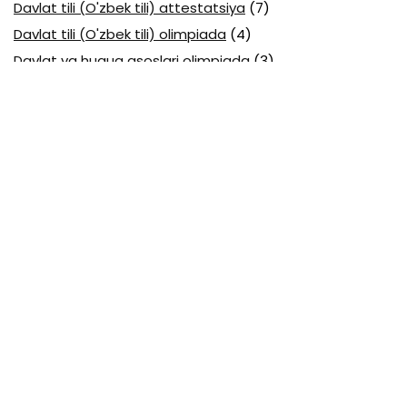
Davlat tili (O'zbek tili) attestatsiya
(7)
Davlat tili (O'zbek tili) olimpiada
(4)
Davlat va huquq asoslari olimpiada
(3)
Diagnostika testlari
(15)
EGE testlari
(10)
Fansuz tili abituriyent
(1)
Fizika abituriyent
(3)
Fizika attestatsiya
(15)
Fizika choraklik
(16)
Fizika olimpiada
(24)
Fransuz tili attestatsiya
(6)
Geografiya attestatsiya
(16)
Geografiya choraklik
(17)
Geografiya olimpiada
(17)
Html
(1)
Huquq attestatsiya
(16)